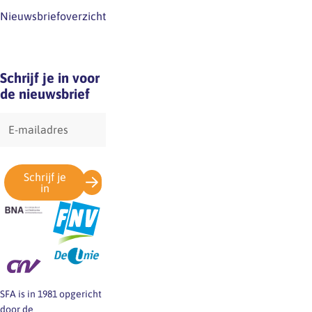
Nieuwsbriefoverzicht
Schrijf je in voor
de nieuwsbrief
E-
mailadres
Schrijf je
in
SFA is in 1981 opgericht
door de