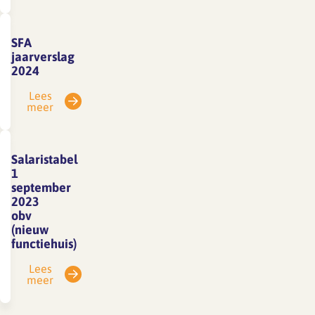
SFA
jaarverslag
2024
Lees
meer
Salaristabel
1
september
2023
obv
(nieuw
functiehuis)
Lees
meer