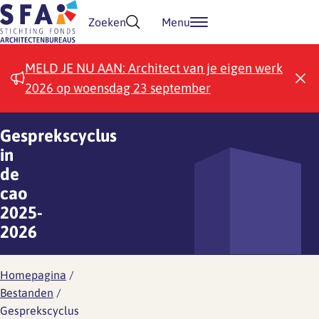
Doorgaan naar inhoud
Zoeken
Menu
MELD JE NU AAN: Architect van je eigen werk
2026 op woensdag 23 september
Gesprekscyclus
in
de
cao
2025-
2026
Homepagina
/
Bestanden
/
Gesprekscyclus