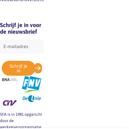
Schrijf je in voor
de nieuwsbrief
E-
mailadres
Schrijf je
in
SFA is in 1981 opgericht
door de
werkgeversorganisatie