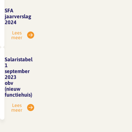
SFA
jaarverslag
2024
Lees
meer
Salaristabel
1
september
2023
obv
(nieuw
functiehuis)
Lees
meer