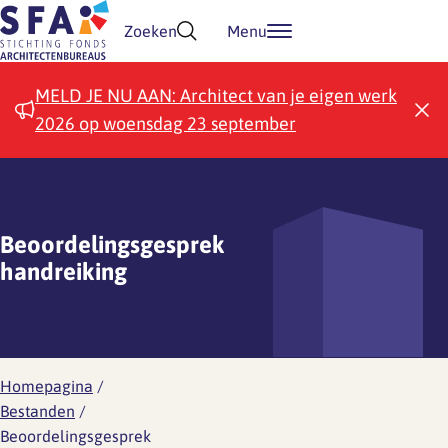
Doorgaan naar inhoud
Zoeken
Menu
MELD JE NU AAN: Architect van je eigen werk
2026 op woensdag 23 september
Beoordelingsgesprek
handreiking
Homepagina
/
Bestanden
/
Beoordelingsgesprek