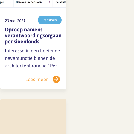
Pensioen
20 mei 2021
Oproep namens
verantwoordingsorgaan
pensioenfonds
Interesse in een boeiende
nevenfunctie binnen de
architectenbranche? Per 1
juli komt er een vacature
Lees meer
in het
verantwoordingsorgaan
(VO) van het
Pensioenfonds voor de
Architectenbureaus. De
vacature betreft de
vertegenwoordiging
namens de werknemers.