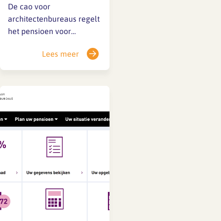
De cao voor
architectenbureaus regelt
het pensioen voor
werknemers als
Lees meer
onderdeel van het salaris
(zie artikel 25 en FAQ).
Voor zzp’ers ofwel
opdrachtnemers staat in
artikel 18 een uurtarief
opgenomen van ten
minste 150% van het bruto
uurloon, verhoogd met 8%
vakantietoeslag ten
opzichte van…