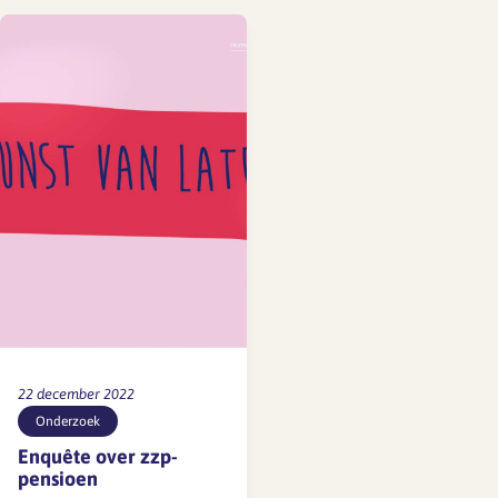
verwachting gebeurt dit
per 1 januari 2027.
Werkgevers- en
werknemersorganisaties
(sociale partners) in de
architectenbranche zijn
BNA, FNV, CNV en De
Unie. Zij maakten een
transitieplan voor de
nieuwe pensioenregeling,
in samenwerking…
22 december 2022
Onderzoek
Enquête over zzp-
pensioen