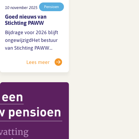
Pensioen
10 november 2025
Goed nieuws van
Stichting PAWW
Bijdrage voor 2026 blijft
ongewijzigdHet bestuur
van Stichting PAWW
(Private Aanvulling WW
Lees meer
en WGA) heeft de bijdrage
voor 2026 vastgesteld
op 0,1% van het brutoloon.
Dit is gelijk aan het
percentage van 2025.
Stichting PAWW voert
namens de sociale
partners de regeling* uit
die een aanvullende
uitkering biedt…