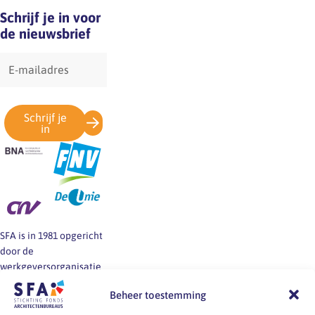
Schrijf je in voor
de nieuwsbrief
E-
mailadres
Schrijf je
in
SFA is in 1981 opgericht
door de
werkgeversorganisatie
BNA en de vakbonden
Beheer toestemming
FNV, CNV en De Unie.
SFA informeert en helpt