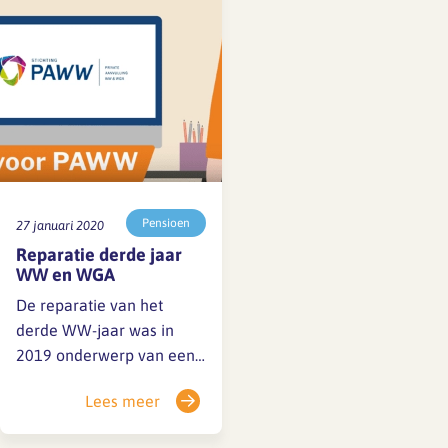
Het bestuur van het
Pensioenfonds voor de
Architectenbureaus legt
verantwoording af aan het
verantwoordingsorgaan
(VO) van het
Pensioenfonds.
Pensioen
27 januari 2020
Reparatie derde jaar
WW en WGA
De reparatie van het
derde WW-jaar was in
2019 onderwerp van een
enquête onder alle bij het
Lees meer
pensioenfonds
ingeschreven