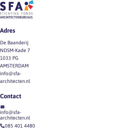
medewerkers van
architectenbureaus. Cao-
partijen hadden daartoe
besloten, aan de
Adres
werknemers het laatste
woord. SFA heeft die
De Baanderij
enquête begeleid. Vanaf
NDSM-Kade 7
februari 2020
1033 PG
Werknemers hebben met
AMSTERDAM
een ruime meerderheid…
info@sfa-
architecten.nl
Contact
info@sfa-
architecten.nl
085 401 4480