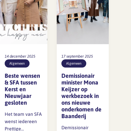
Lief en leed
Gedragscode
Branche analyse en
Vertrouwenspersoon
onderzoek
Handreikingen
Rapport Arbeidszaken 2025
Kantooromgeving
14 december 2025
17 september 2025
Rapport Arbeidszaken 2024
Algemeen
Algemeen
Beste wensen
Demissionair
Rapport Arbeidszaken 2023
Maatregelen
& SFA tussen
minister Mona
Sectoranalyse
Kerst en
Keijzer op
Nieuwjaar
werkbezoek in
Jaarrapportage
gesloten
ons nieuwe
Ontwerpsector 2025
onderkomen de
Het team van SFA
Baanderij
wenst iedereen
Media en magazine
Demissionair
Prettige