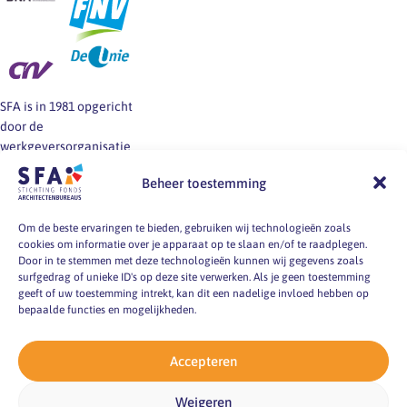
SFA is in 1981 opgericht
door de
werkgeversorganisatie
BNA en de vakbonden
Beheer toestemming
FNV, CNV en De Unie.
SFA informeert en helpt
werkgevers en
Om de beste ervaringen te bieden, gebruiken wij technologieën zoals
cookies om informatie over je apparaat op te slaan en/of te raadplegen.
werknemers van
Door in te stemmen met deze technologieën kunnen wij gegevens zoals
architectenbureaus bij
surfgedrag of unieke ID's op deze site verwerken. Als je geen toestemming
vragen over
geeft of uw toestemming intrekt, kan dit een nadelige invloed hebben op
arbeidsvoorwaarden, -
bepaalde functies en mogelijkheden.
markt en -
omstandigheden.
Accepteren
pyright 2026
Weigeren
ting Fonds