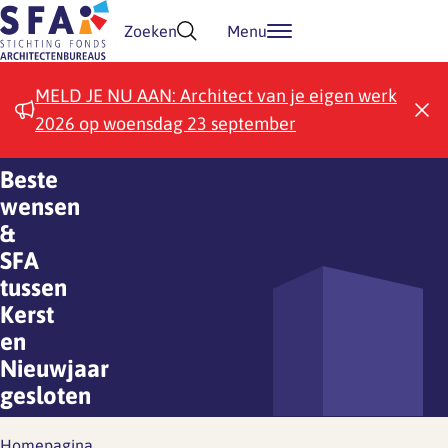
Doorgaan naar inhoud
Zoeken
Menu
MELD JE NU AAN: Architect van je eigen werk
2026 op woensdag 23 september
Beste
wensen
&
SFA
tussen
Kerst
en
Nieuwjaar
gesloten
Homepagina