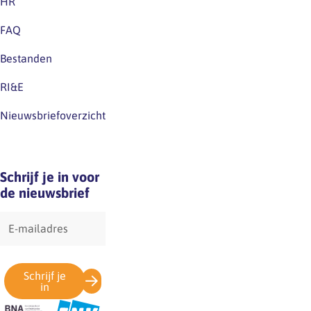
HR
cao.Excuus
voor
FAQ
eventuele
Bestanden
verwarring.
RI&E
Nieuwsbriefoverzicht
Schrijf je in voor
de nieuwsbrief
E-
mailadres
Schrijf je
in