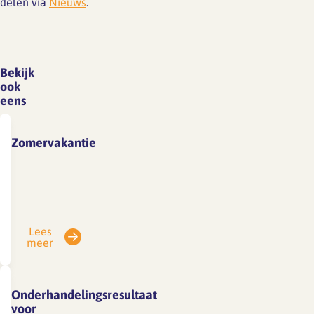
delen via
Nieuws
.
Bekijk
ook
eens
Zomervakantie
Vanwege
vakantie
is
SFA
Lees
gesloten
meer
van
3
tot
Onderhandelingsresultaat
en
voor