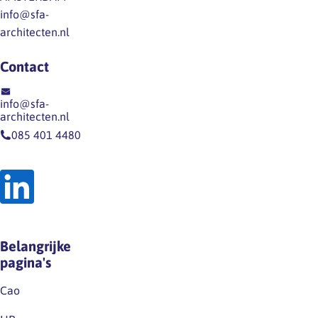
dat
onjuist,
van
info@sfa-
direct
werknemers
het…
architecten.nl
via
hebben
een
niet
Contact
nieuwsitem
een
op
dergelijk
info@sfa-
onze
recht
architecten.nl
website
op
085 401 4480
en
grond
op
van
LinkedIn.Houd
de
deze
wet
kanalen
noch
dus
op
Belangrijke
zeker
grond
pagina's
in…
van
de
Cao
huidige