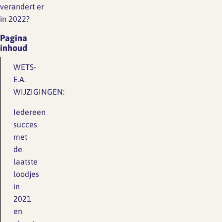
verandert er
in 2022?
Pagina
inhoud
WETS-
E.A.
WIJZIGINGEN:
Iedereen
succes
met
de
laatste
loodjes
in
2021
en