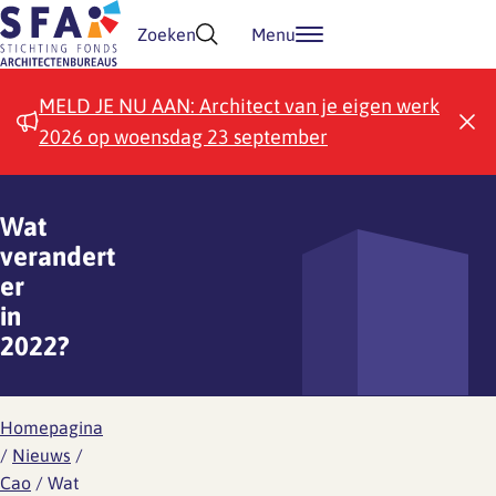
Doorgaan naar inhoud
Zoeken
Menu
MELD JE NU AAN: Architect van je eigen werk
2026 op woensdag 23 september
Wat
verandert
er
in
2022?
Homepagina
/
Nieuws
/
Cao
/
Wat