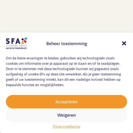
e
g
e
d
e
in
2
0
Beheer toestemming
2
1
v
Om de beste ervaringen te bieden, gebruiken wij technologieën zoals
er
cookies om informatie over je apparaat op te slaan en/of te raadplegen.
la
Door in te stemmen met deze technologieën kunnen wij gegevens zoals
a
surfgedrag of unieke ID's op deze site verwerken. Als je geen toestemming
g
geeft of uw toestemming intrekt, kan dit een nadelige invloed hebben op
d
bepaalde functies en mogelijkheden.
e
p
e
Accepteren
n
si
Weigeren
o
e
n
Privacyverklaring
o