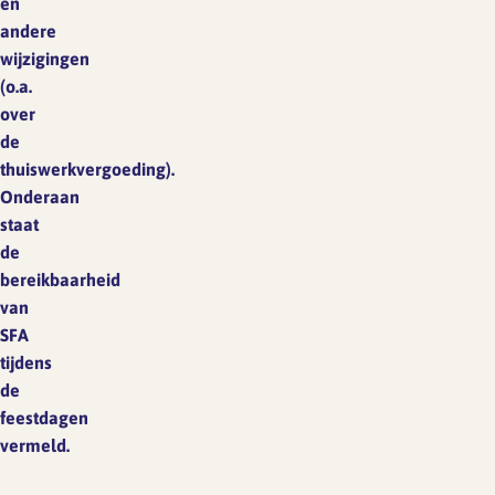
en
andere
wijzigingen
(o.a.
over
de
thuiswerkvergoeding).
Onderaan
staat
de
bereikbaarheid
van
SFA
tijdens
de
feestdagen
vermeld.