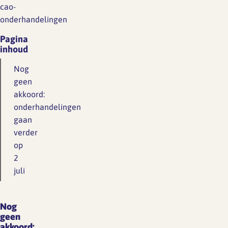
cao-
onderhandelingen
Pagina
inhoud
Nog
geen
akkoord:
onderhandelingen
gaan
verder
op
2
juli
Nog
geen
akkoord: