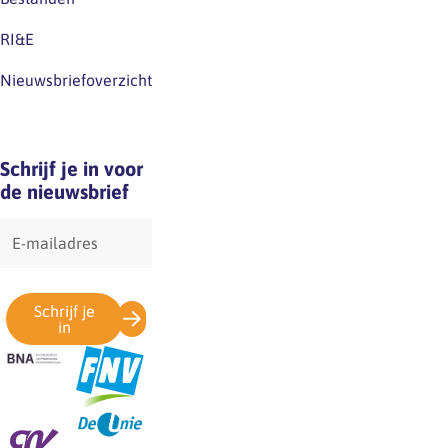
toekomst
RI&E
van
het
Nieuwsbriefoverzicht
architectenberoep.De
afgelopen
weken
Schrijf je in voor
rolden
de nieuwsbrief
de…
E-
mailadres
Schrijf je
in