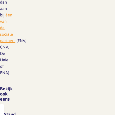
dan
aan
bij
één
van
de
sociale
partners
(FNV,
CNV,
De
Unie
of
BNA).
Bekijk
ook
eens
Stand