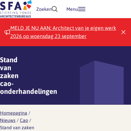
Doorgaan naar inhoud
Zoeken
Menu
MELD JE NU AAN: Architect van je eigen werk
2026 op woensdag 23 september
Stand
van
zaken
cao-
onderhandelingen
Homepagina
/
Nieuws
/
Cao
/
Stand van zaken