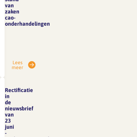
van
zaken
cao-
onderhandelingen
De
cao-
onderhandelingsronde
van
Lees
2
meer
juli
heeft
inmiddels
Rectificatie
plaatsgevonden.
in
De
de
nieuwsbrief
sociale
van
partners
23
zijn
juni
nog
-