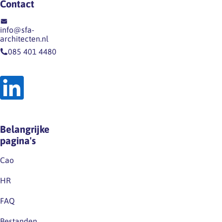
Contact
tot
en
grote
het
info@sfa-
openheid
vak
architecten.nl
over
centraal,
085 401 4480
salarissen,
met
zowel
aandacht
tijdens
voor
de
de
sollicitatieprocedure
overgang
als
van
Belangrijke
tijdens…
opleiding
pagina's
naar
praktijk,
Cao
professionele
HR
ontwikkeling,
talentbehoud
FAQ
en
Bestanden
de