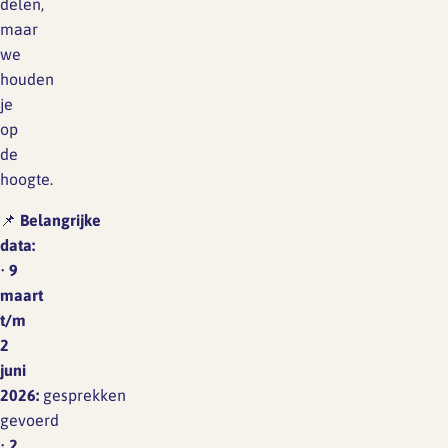
delen,
maar
we
houden
je
op
de
hoogte.
📌
Belangrijke
data:
•
9
maart
t/m
2
juni
2026:
gesprekken
gevoerd
•
2