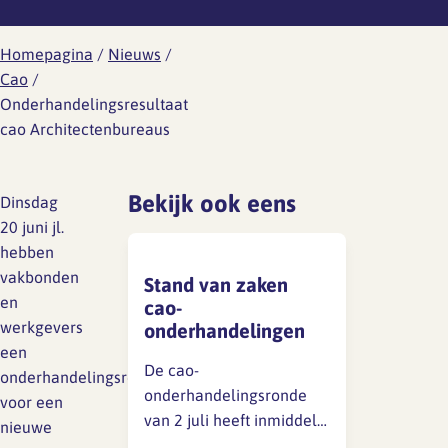
Werknemersreis 6 fasen
Wat is er aan de hand
Ontwikkeling
Aanvragen RI&E account
Modelcontracten
Homepagina
/
Nieuws
/
Wat kun je doen
Cao
/
Personeelshandboek
Onderhandelingsresultaat
Wetgeving
cao Architectenbureaus
Gezondheid en arbo
Toetsing
HR jaarplan
Werkdruk
Bekijk ook eens
Dinsdag
Verzuim en verlof
20 juni jl.
Verlof
hebben
Wat is er aan de hand
Overzicht regelingen
vakbonden
Stand van zaken
vakantie-uren
Wat kun je doen
en
cao-
werkgevers
onderhandelingen
Ziekte en vakantie
Wetgeving
een
De cao-
onderhandelingsresultaat
Overzicht regelingen cao-
onderhandelingsronde
voor een
Ongewenst gedrag
verlof
van 2 juli heeft inmiddels
nieuwe
plaatsgevonden. De