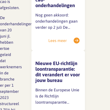
cao.Excuus voor
cao is
onderhandelingen
eventuele verwarring.
afgesloten.
SFA magazine The Human
Nog geen akkoord:
De
Factor
onderhandelingen gaan
onderhandelingen
verder op 2 juli De
van 20
Boekentips
huidige cao loopt tot 1 juli
juni jl.
2026. Achter de
Lees meer
Podcasttips
hebben
schermen wordt
ertoe
stevig onderhandeld,
geleid
maar er is tot nu toe nog
dat
Nieuwe EU-richtlijn
geen akkoord bereikt.
werknemers
loontransparantie:
Vanwege de
in de
dit verandert er voor
vertrouwelijkheid kunnen
branche
jouw bureau
we nu geen details delen,
er per 1
maar we houden je op de
Binnen de Europese Unie
september
hoogte. 📌 Belangrijke…
is de Richtlijn
2023
loontransparantie
structureel
(2023/970) vastgesteld.
3,75% bij