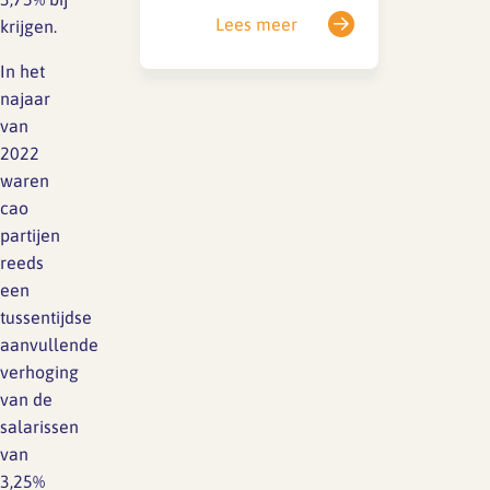
Het doel van deze
Lees meer
krijgen.
richtlijn is om meer
In het
inzicht te geven in
najaar
beloningen en daarmee
van
de loonkloof tussen
2022
mannen en vrouwen te
waren
dichten. Deze richtlijn
cao
verplicht werkgevers tot
partijen
grote openheid over
reeds
salarissen, zowel tijdens
een
de sollicitatieprocedure
tussentijdse
als tijdens…
aanvullende
verhoging
van de
salarissen
van
3,25%