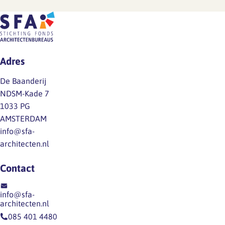
geen
gang.
2026),
definitieve
Zodra
is
cao.
er
ten
Mocht
iets
onrechte
je
Adres
te
het
vragen
melden
volgende
hebben
De Baanderij
is,
opgenomen:
over
NDSM-Kade 7
delen
Dit
de
1033 PG
we
is
inhoud
AMSTERDAM
dat
onjuist,
van
info@sfa-
direct
werknemers
het…
architecten.nl
via
hebben
een
niet
Contact
nieuwsitem
een
op
dergelijk
info@sfa-
onze
recht
architecten.nl
website
op
085 401 4480
en