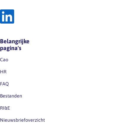
grond
op
van
LinkedIn.Houd
de
deze
wet
kanalen
noch
dus
op
Belangrijke
zeker
grond
pagina's
in…
van
de
Cao
huidige
HR
cao.Excuus
voor
FAQ
eventuele
Bestanden
verwarring.
RI&E
Nieuwsbriefoverzicht