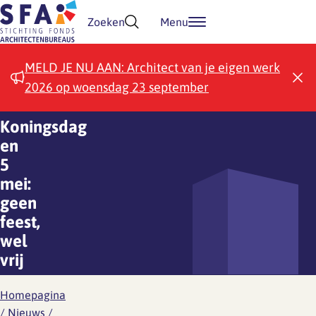
Doorgaan naar inhoud
Zoeken
Menu
MELD JE NU AAN: Architect van je eigen werk
2026 op woensdag 23 september
Koningsdag
en
5
mei:
geen
feest,
wel
vrij
Homepagina
/
Nieuws
/