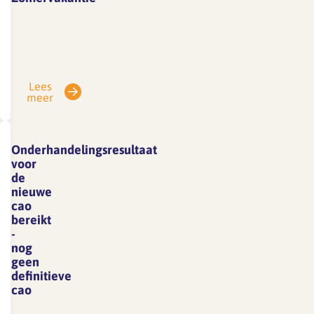
Vanwege
vakantie
is
SFA
Lees
gesloten
meer
van
3
tot
Onderhandelingsresultaat
en
voor
met
de
nieuwe
7
cao
augustus.
bereikt
E-
-
mails
nog
geen
die
definitieve
in
cao
deze
De