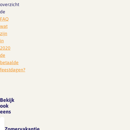
overzicht
de
FAQ
wat
zijn
in
2020
de
betaalde
feestdagen?
Bekijk
ook
eens
Zomervakantie