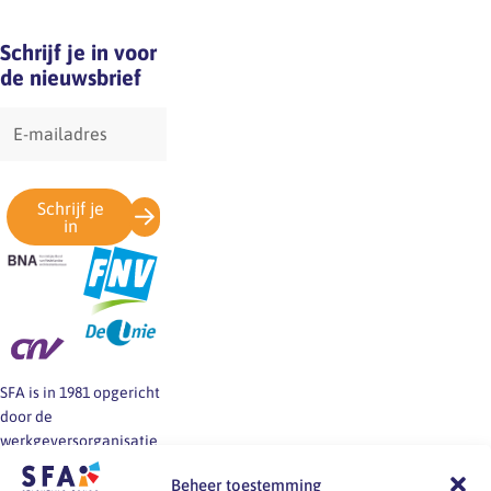
Schrijf je in voor
de nieuwsbrief
E-
mailadres
Schrijf je
in
SFA is in 1981 opgericht
door de
werkgeversorganisatie
BNA en de vakbonden
Beheer toestemming
FNV, CNV en De Unie.