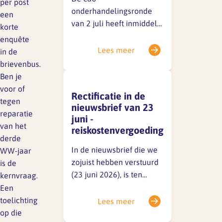
per post
Lief en leed
onderhandelingsronde
een
Gedragscode
van 2 juli heeft inmiddels
korte
plaatsgevonden. De
Branche analyse en
Vertrouwenspersoon
enquête
onderzoek
sociale partners zijn nog
Lees meer
in de
niet tot een akkoord
Handreikingen
brievenbus.
gekomen, maar de
Ben je
Rapport Arbeidszaken 2025
gesprekken zijn in volle
voor of
Kantooromgeving
Rectificatie in de
gang. Zodra er iets te
tegen
Rapport Arbeidszaken 2024
nieuwsbrief van 23
melden is, delen we dat
reparatie
juni -
direct via een nieuwsitem
van het
Rapport Arbeidszaken 2023
reiskostenvergoeding
Maatregelen
op onze website en op
derde
LinkedIn.Houd deze
Sectoranalyse
In de nieuwsbrief die we
WW-jaar
kanalen dus zeker in…
zojuist hebben verstuurd
is de
Jaarrapportage
(23 juni 2026), is ten
kernvraag.
Ontwerpsector 2025
onrechte het volgende
Een
opgenomen: Dit is onjuist,
toelichting
Lees meer
werknemers hebben niet
op die
Media en magazine