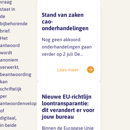
een dergelijk recht op
vraag
grond van de wet noch op
staat in
Stand van zaken
grond van de huidige
de
SFA magazine The Human
cao-
cao.Excuus voor
bijbehorende
Factor
onderhandelingen
eventuele verwarring.
brief.
Boekentips
Het
Nog geen akkoord:
antwoord
onderhandelingen gaan
Podcasttips
wordt
verder op 2 juli De
anoniem
huidige cao loopt tot 1 juli
verwerkt,
2026. Achter de
Lees meer
beantwoording
schermen wordt
kan
stevig onderhandeld,
schriftelijk
maar er is tot nu toe nog
Nieuwe EU-richtlijn
per
geen akkoord bereikt.
loontransparantie:
antwoordenvelop
Vanwege de
dit verandert er voor
of
vertrouwelijkheid kunnen
jouw bureau
digitaal,
we nu geen details delen,
in beide
maar we houden je op de
Binnen de Europese Unie