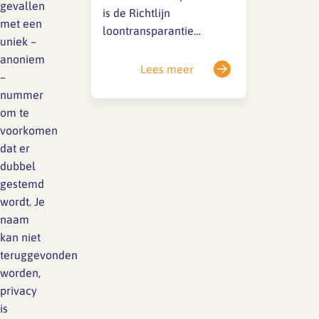
gevallen
hoogte. 📌 Belangrijke…
is de Richtlijn
met een
loontransparantie
uniek –
(2023/970) vastgesteld.
anoniem
Het doel van deze
Lees meer
–
richtlijn is om meer
nummer
inzicht te geven in
om te
beloningen en daarmee
voorkomen
de loonkloof tussen
dat er
mannen en vrouwen te
dubbel
dichten. Deze richtlijn
gestemd
verplicht werkgevers tot
wordt. Je
grote openheid over
naam
salarissen, zowel tijdens
kan niet
de sollicitatieprocedure
teruggevonden
als tijdens…
worden,
privacy
is