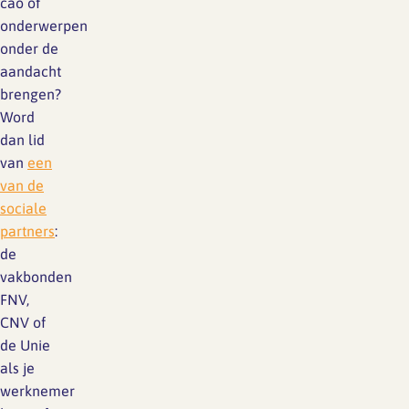
cao of
onderwerpen
onder de
aandacht
brengen?
Word
dan lid
van
een
van de
sociale
partners
:
de
vakbonden
FNV,
CNV of
de Unie
als je
werknemer