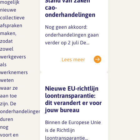
Stand van zaken
grond van de huidige
mogelijk
cao-
cao.Excuus voor
nieuwe
onderhandelingen
eventuele verwarring.
collectieve
SFA magazine The Human
afspraken
Factor
Nog geen akkoord:
maken,
onderhandelingen gaan
Boekentips
zodat
verder op 2 juli De
zowel
huidige cao loopt tot 1 juli
Podcasttips
werkgevers
2026. Achter de
Lees meer
als
schermen wordt
werknemers
stevig onderhandeld,
weten
maar er is tot nu toe nog
Nieuwe EU-richtlijn
waar ze
geen akkoord bereikt.
loontransparantie:
aan toe
Vanwege de
dit verandert er voor
zijn. De
vertrouwelijkheid kunnen
jouw bureau
onderhandelingen
we nu geen details delen,
duren
maar we houden je op de
Binnen de Europese Unie
nog
hoogte. 📌 Belangrijke…
is de Richtlijn
voort en
loontransparantie