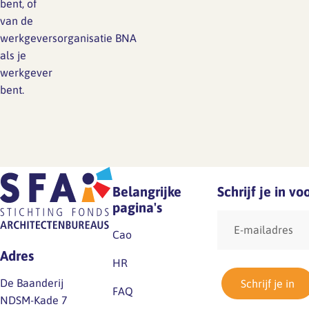
bent, of
van de
werkgeversorganisatie BNA
als je
werkgever
bent.
Belangrijke
Schrijf je in v
pagina's
E-
mailadres
Cao
Adres
HR
De Baanderij
Schrijf je in
FAQ
NDSM-Kade 7