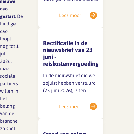
nieuwe
Lief en leed
plaatsgevonden. De
cao
Gedragscode
sociale partners zijn nog
Lees meer
gestart
. De
niet tot een akkoord
Branche analyse en
Vertrouwenspersoon
huidige
onderzoek
gekomen, maar de
cao
gesprekken zijn in volle
Handreikingen
loopt
Rectificatie in de
gang. Zodra er iets te
nog tot 1
nieuwsbrief van 23
Rapport Arbeidszaken 2025
melden is, delen we dat
juli
juni -
Kantooromgeving
direct via een nieuwsitem
2026,
reiskostenvergoeding
Rapport Arbeidszaken 2024
op onze website en op
maar
LinkedIn.Houd deze
In de nieuwsbrief die we
sociale
Rapport Arbeidszaken 2023
Maatregelen
kanalen dus zeker in…
zojuist hebben verstuurd
partners
Sectoranalyse
(23 juni 2026), is ten
willen in
onrechte het volgende
het
Jaarrapportage
opgenomen: Dit is onjuist,
belang
Lees meer
Ontwerpsector 2025
werknemers hebben niet
van de
een dergelijk recht op
branche
grond van de wet noch op
zo snel
Media en magazine