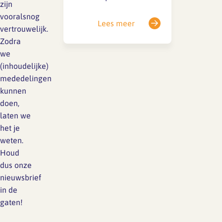
zijn
(2023/970) vastgesteld.
vooralsnog
Het doel van deze
Lees meer
vertrouwelijk.
richtlijn is om meer
Zodra
inzicht te geven in
we
beloningen en daarmee
(inhoudelijke)
de loonkloof tussen
mededelingen
mannen en vrouwen te
kunnen
dichten. Deze richtlijn
doen,
verplicht werkgevers tot
laten we
grote openheid over
het je
salarissen, zowel tijdens
weten.
de sollicitatieprocedure
Houd
als tijdens…
dus onze
nieuwsbrief
in de
gaten!