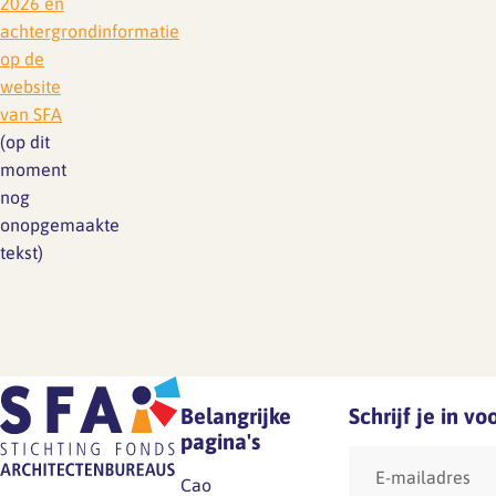
2026 en
achtergrondinformatie
op de
website
van SFA
(op dit
moment
nog
onopgemaakte
tekst)
Belangrijke
Schrijf je in v
pagina's
E-
mailadres
Cao