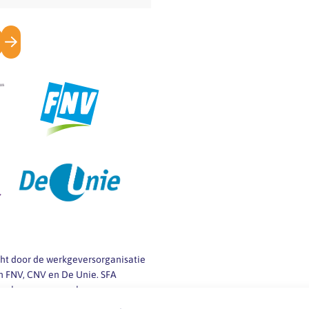
icht door de werkgeversorganisatie
 FNV, CNV en De Unie. SFA
 werkgevers en werknemers van
ij vragen over