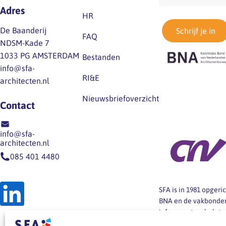
Adres
HR
De Baanderij
Schrijf je in
FAQ
NDSM-Kade 7
1033 PG AMSTERDAM
Bestanden
info@sfa-
RI&E
architecten.nl
Nieuwsbriefoverzicht
Contact
info@sfa-
architecten.nl
085 401 4480
SFA is in 1981 opger
BNA en de vakbonden
informeert en helpt
architectenbureaus b