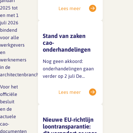
januari
opgenomen: Dit is onjuist,
2025 tot
Lees meer
werknemers hebben niet
en met 1
SFA magazine The Human
een dergelijk recht op
juli 2026
Factor
grond van de wet noch op
bindend
Stand van zaken
grond van de huidige
voor alle
Boekentips
cao-
cao.Excuus voor
werkgevers
onderhandelingen
Podcasttips
eventuele verwarring.
en
werknemers
Nog geen akkoord:
in de
onderhandelingen gaan
architectenbranche.
verder op 2 juli De
huidige cao loopt tot 1 juli
Voor het
2026. Achter de
Lees meer
officiële
schermen wordt
besluit
stevig onderhandeld,
en de
maar er is tot nu toe nog
actuele
Nieuwe EU-richtlijn
geen akkoord bereikt.
cao-
loontransparantie:
Vanwege de
documenten