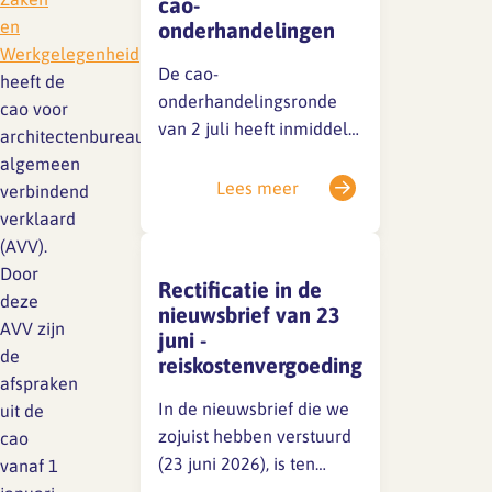
cao-
Lief en leed
en
onderhandelingen
Gedragscode
Werkgelegenheid
De cao-
Branche analyse en
heeft de
Vertrouwenspersoon
onderhandelingsronde
onderzoek
cao voor
van 2 juli heeft inmiddels
Handreikingen
architectenbureaus
plaatsgevonden. De
algemeen
sociale partners zijn nog
Rapport Arbeidszaken 2025
Lees meer
verbindend
Kantooromgeving
niet tot een akkoord
verklaard
Rapport Arbeidszaken 2024
gekomen, maar de
(AVV).
gesprekken zijn in volle
Door
Rapport Arbeidszaken 2023
Rectificatie in de
Maatregelen
gang. Zodra er iets te
deze
nieuwsbrief van 23
melden is, delen we dat
AVV zijn
Sectoranalyse
juni -
direct via een nieuwsitem
de
reiskostenvergoeding
op onze website en op
Jaarrapportage
afspraken
LinkedIn.Houd deze
Ontwerpsector 2025
In de nieuwsbrief die we
uit de
kanalen dus zeker in…
zojuist hebben verstuurd
cao
(23 juni 2026), is ten
vanaf 1
Media en magazine
onrechte het volgende