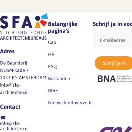
Lief en leed
Gedragscode
Branche analyse en
Belangrijke
Schrijf je in v
Vertrouwenspersoon
onderzoek
pagina's
E-
Handreikingen
mailadres
Cao
Rapport Arbeidszaken 2025
Adres
HR
Kantooromgeving
Rapport Arbeidszaken 2024
De Baanderij
Schrijf je in
FAQ
NDSM-Kade 7
Rapport Arbeidszaken 2023
Maatregelen
1033 PG AMSTERDAM
Bestanden
info@sfa-
Sectoranalyse
RI&E
architecten.nl
Jaarrapportage
Nieuwsbriefoverzicht
Contact
Ontwerpsector 2025
info@sfa-
Media en magazine
architecten.nl