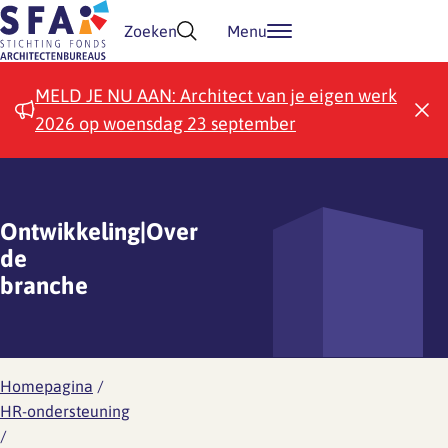
Doorgaan naar inhoud
Zoeken
Menu
MELD JE NU AAN: Architect van je eigen werk
2026 op woensdag 23 september
Ontwikkeling|Over
de
branche
Homepagina
/
HR-ondersteuning
/