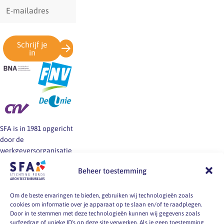
E-
mailadres
Schrijf je
in
SFA is in 1981 opgericht
door de
werkgeversorganisatie
BNA en de vakbonden
Beheer toestemming
FNV, CNV en De Unie.
SFA informeert en helpt
werkgevers en
Om de beste ervaringen te bieden, gebruiken wij technologieën zoals
cookies om informatie over je apparaat op te slaan en/of te raadplegen.
werknemers van
Door in te stemmen met deze technologieën kunnen wij gegevens zoals
architectenbureaus bij
surfgedrag of unieke ID's op deze site verwerken. Als je geen toestemming