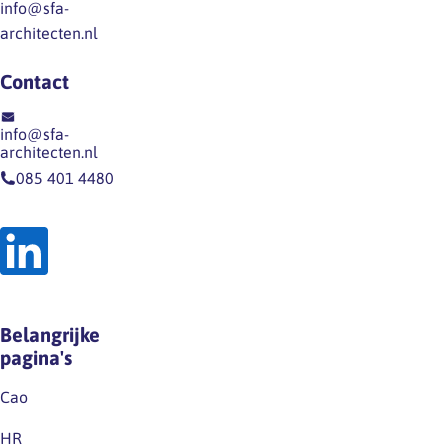
info@sfa-
direct
werknemers
het…
architecten.nl
via
hebben
een
niet
Contact
nieuwsitem
een
op
dergelijk
info@sfa-
onze
recht
architecten.nl
website
op
085 401 4480
en
grond
op
van
LinkedIn.Houd
de
deze
wet
kanalen
noch
dus
op
Belangrijke
zeker
grond
pagina's
in…
van
de
Cao
huidige
HR
cao.Excuus