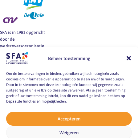
SFA is in 1981 opgericht
door de
werkgeversorganisatie
BNA en de vakbonden
Beheer toestemming
FNV, CNV en De Unie.
SFA informeert en helpt
werkgevers en
Om de beste ervaringen te bieden, gebruiken wij technologieën zoals
cookies om informatie over je apparaat op te slaan en/of te raadplegen.
werknemers van
Door in te stemmen met deze technologieën kunnen wij gegevens zoals
architectenbureaus bij
surfgedrag of unieke ID's op deze site verwerken. Als je geen toestemming
vragen over
geeft of uw toestemming intrekt, kan dit een nadelige invloed hebben op
arbeidsvoorwaarden, -
bepaalde functies en mogelijkheden.
markt en -
omstandigheden.
Accepteren
pyright 2026
Weigeren
ting Fonds
itectenbureaus