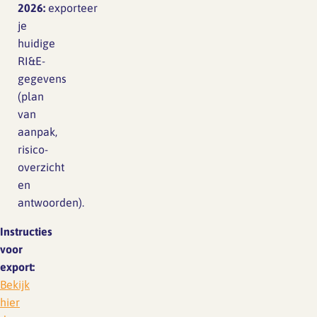
2026:
exporteer
je
huidige
RI&E-
gegevens
(plan
van
aanpak,
risico-
overzicht
en
antwoorden).
Instructies
voor
export:
Bekijk
hier