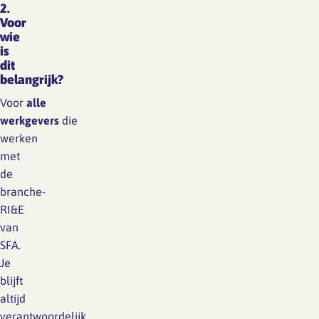
2.
Voor
wie
is
dit
belangrijk?
Voor
alle
werkgevers
die
werken
met
de
branche-
RI&E
van
SFA.
Je
blijft
altijd
verantwoordelijk