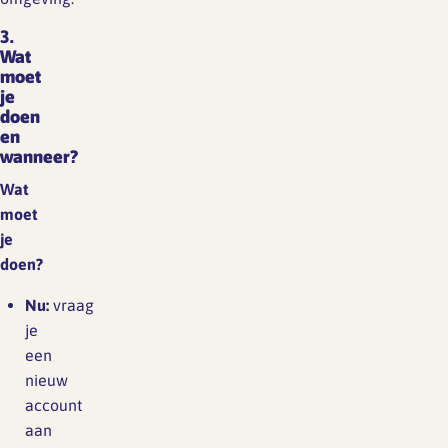
3.
Wat
moet
je
doen
en
wanneer?
Wat
moet
je
doen?
Nu:
vraag
je
een
nieuw
account
aan