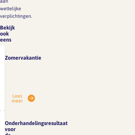
aan
wettelijke
verplichtingen.
Bekijk
ook
eens
Zomervakantie
Vanwege
vakantie
is
SFA
Lees
gesloten
meer
van
3
tot
Onderhandelingsresultaat
en
voor
met