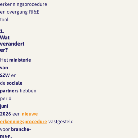
erkenningsprocedure
en overgang RI&E
tool
1.
Wat
verandert
er?
Het
ministerie
van
SZW
en
de
sociale
partners
hebben
per
1
juni
2026
een
nieuwe
erkenningsprocedure
vastgesteld
voor
branche-
RI&E-