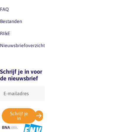
voor
FAQ
eventuele
Bestanden
verwarring.
RI&E
Nieuwsbriefoverzicht
Schrijf je in voor
de nieuwsbrief
E-
mailadres
Schrijf je
in