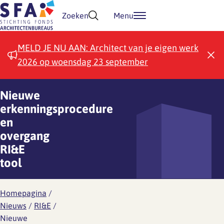
Doorgaan naar inhoud
Zoeken
Menu
MELD JE NU AAN: Architect van je eigen werk
2026 op woensdag 23 september
Nieuwe
erkenningsprocedure
en
overgang
RI&E
tool
Homepagina
/
Nieuws
/
RI&E
/
Nieuwe