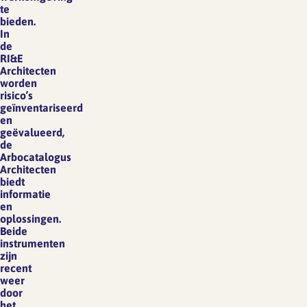
te
bieden.
In
de
RI&E
Architecten
worden
risico’s
geïnventariseerd
en
geëvalueerd,
de
Arbocatalogus
Architecten
biedt
informatie
en
oplossingen.
Beide
instrumenten
zijn
recent
weer
door
het