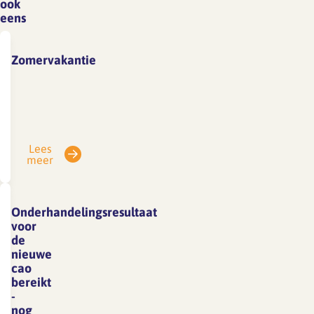
ook
eens
Zomervakantie
Vanwege
vakantie
is
SFA
Lees
gesloten
meer
van
3
tot
Onderhandelingsresultaat
en
voor
met
de
nieuwe
7
cao
augustus.
bereikt
E-
-
mails
nog