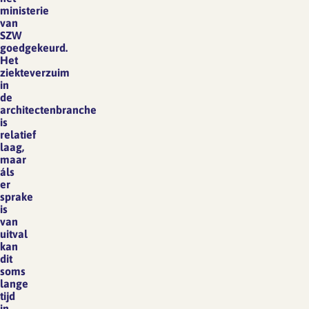
ministerie
van
SZW
goedgekeurd.
Het
ziekteverzuim
in
de
architectenbranche
is
relatief
laag,
maar
áls
er
sprake
is
van
uitval
kan
dit
soms
lange
tijd
in