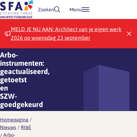
Doorgaan naar inhoud
Zoeken
Menu
MELD JE NU AAN: Architect van je eigen werk
2026 op woensdag 23 september
Arbo-
instrumenten:
geactualiseerd,
getoetst
en
SZW-
goedgekeurd
Homepagina
/
Nieuws
/
RI&E
/
Arbo-