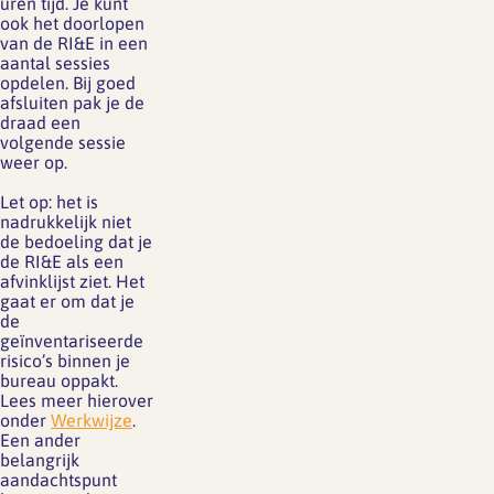
uren tijd. Je kunt
ook het doorlopen
van de RI&E in een
aantal sessies
opdelen. Bij goed
afsluiten pak je de
draad een
volgende sessie
weer op.
Let op: het is
nadrukkelijk niet
de bedoeling dat je
de RI&E als een
afvinklijst ziet. Het
gaat er om dat je
de
geïnventariseerde
risico’s binnen je
bureau oppakt.
Lees meer hierover
onder
Werkwijze
.
Een ander
belangrijk
aandachtspunt