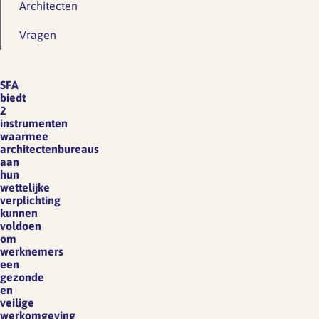
Architecten
Vragen
SFA
biedt
2
instrumenten
waarmee
architectenbureaus
aan
hun
wettelijke
verplichting
kunnen
voldoen
om
werknemers
een
gezonde
en
veilige
werkomgeving