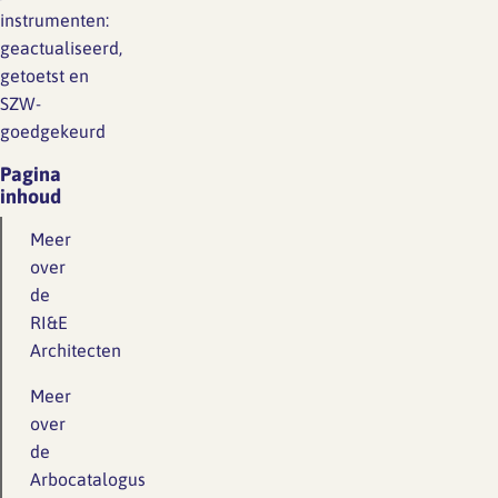
instrumenten:
geactualiseerd,
getoetst en
SZW-
goedgekeurd
Pagina
inhoud
Meer
over
de
RI&E
Architecten
Meer
over
de
Arbocatalogus