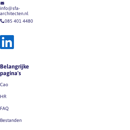
op
dergelijk
info@sfa-
onze
recht
architecten.nl
website
op
085 401 4480
en
grond
op
van
LinkedIn.Houd
de
deze
wet
kanalen
noch
dus
op
Belangrijke
zeker
grond
pagina's
in…
van
de
Cao
huidige
HR
cao.Excuus
voor
FAQ
eventuele
Bestanden
verwarring.