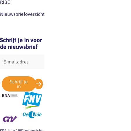
RI&E
Nieuwsbriefoverzicht
Schrijf je in voor
de nieuwsbrief
E-
mailadres
Schrijf je
in
SFA is in 1981 opgericht