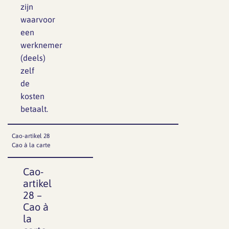
zijn
waarvoor
een
werknemer
(deels)
zelf
de
kosten
betaalt.
Cao-artikel 28
Cao à la carte
Cao-
artikel
28 –
Cao à
la