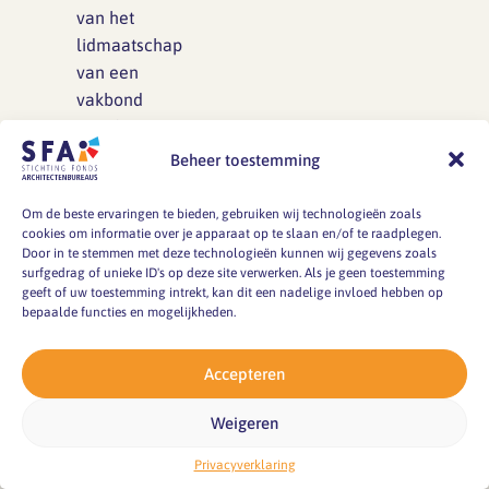
van het
lidmaatschap
van een
vakbond
en/of
functioneel
Beheer toestemming
relevante
beroepsvereniging
Om de beste ervaringen te bieden, gebruiken wij technologieën zoals
cookies om informatie over je apparaat op te slaan en/of te raadplegen.
door
Door in te stemmen met deze technologieën kunnen wij gegevens zoals
middel van
surfgedrag of unieke ID's op deze site verwerken. Als je geen toestemming
de inzet
geeft of uw toestemming intrekt, kan dit een nadelige invloed hebben op
bepaalde functies en mogelijkheden.
van
brutoloon.
Per jaar
Accepteren
kunnen uit
Weigeren
de bronnen
maximaal
Privacyverklaring
15 dagen