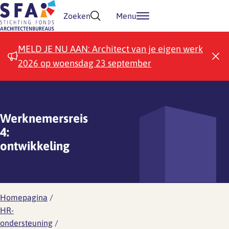
Doorgaan naar inhoud
Zoeken
Menu
MELD JE NU AAN: Architect van je eigen werk
2026 op woensdag 23 september
Werknemersreis
4:
ontwikkeling
Homepagina
/
HR-
ondersteuning
/