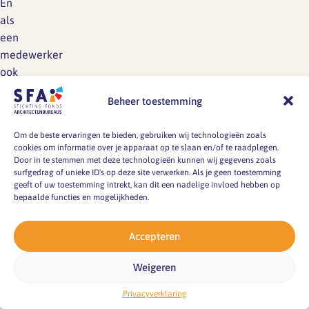
En
als
een
medewerker
ook
na
Beheer toestemming
weken
last
Om de beste ervaringen te bieden, gebruiken wij technologieën zoals
van
cookies om informatie over je apparaat op te slaan en/of te raadplegen.
stress
Door in te stemmen met deze technologieën kunnen wij gegevens zoals
surfgedrag of unieke ID's op deze site verwerken. Als je geen toestemming
houdt,
geeft of uw toestemming intrekt, kan dit een nadelige invloed hebben op
is
bepaalde functies en mogelijkheden.
het
belangrijk
Accepteren
om
in
Weigeren
gesprek
Privacyverklaring
te