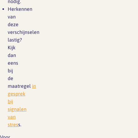
nodig.
Herkennen
van
deze
verschijnselen
lastig?
Kijk
dan
eens
bij
de
maatregel
in
gesprek
bij
signalen
van
stres
s.
Voor