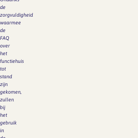
de
zorgvuldigheid
waarmee
de
FAQ
over
het
functiehuis
tot
stand
zijn
gekomen,
zullen
bij
het
gebruik
in