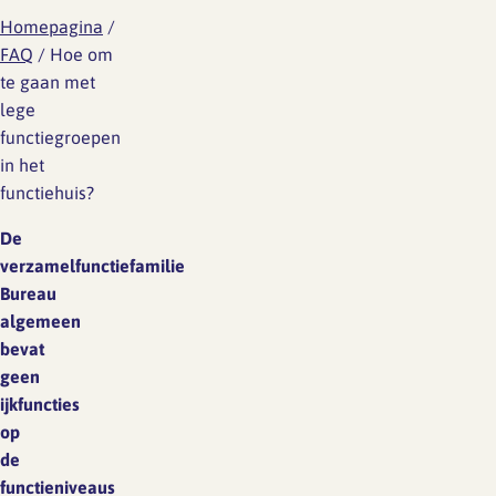
Homepagina
/
FAQ
/
Hoe om
te gaan met
lege
functiegroepen
in het
functiehuis?
De
verzamelfunctiefamilie
Bureau
algemeen
bevat
geen
ijkfuncties
op
de
functieniveaus