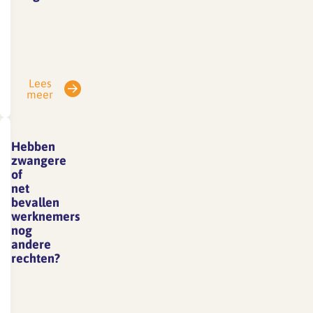
Werkgever
en
werknemer
zijn
Lees
verplicht
meer
de
Wet
verbetering
Hebben
poortwachter
zwangere
te
of
net
volgen.
bevallen
Deze
werknemers
wet is
nog
bedoeld
andere
rechten?
om
langdurig
Ja,
verzuim
aanvullend