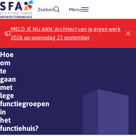
Doorgaan naar inhoud
Zoeken
Menu
MELD JE NU AAN: Architect van je eigen werk
2026 op woensdag 23 september
Hoe
om
te
gaan
met
lege
functiegroepen
in
het
functiehuis?