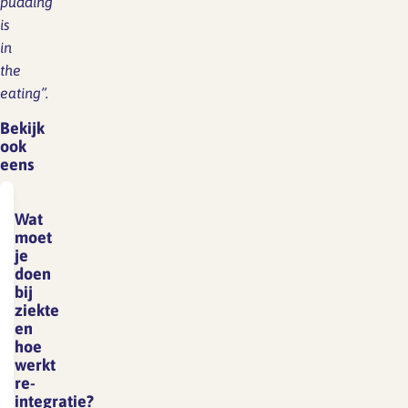
pudding
is
in
the
eating”.
Bekijk
ook
eens
Wat
moet
je
doen
bij
ziekte
en
hoe
werkt
re-
integratie?