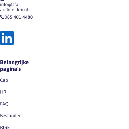
UWV
info@sfa-
Meerlingverlof …
architecten.nl
085 401 4480
Belangrijke
pagina's
Cao
HR
FAQ
Bestanden
RI&E