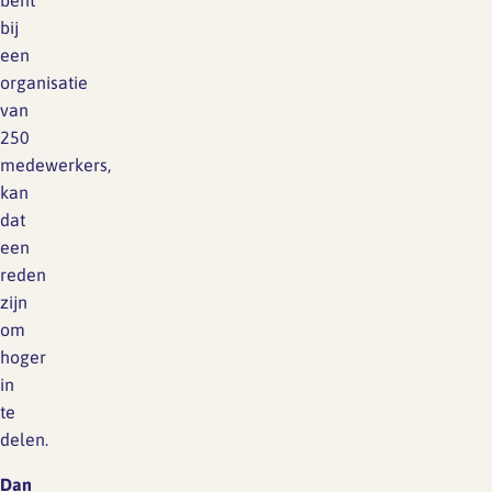
bent
bij
een
organisatie
van
250
medewerkers,
kan
dat
een
reden
zijn
om
hoger
in
te
delen.
Dan