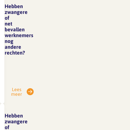
verbetering
Hebben
poortwachter
zwangere
te
of
net
volgen.
bevallen
Deze
werknemers
wet is
nog
bedoeld
andere
rechten?
om
langdurig
Ja,
verzuim
aanvullend
te
gelden
voorkomen
de
Lees
en
volgende
meer
om
wettelijke
zieke
en
werknemers
arbo
Hebben
zo
technische
zwangere
snel
bepalingen:
of