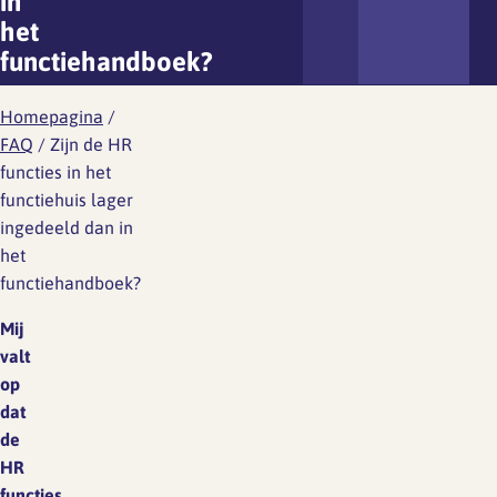
in
het
functiehandboek?
Homepagina
/
FAQ
/
Zijn de HR
functies in het
functiehuis lager
ingedeeld dan in
het
functiehandboek?
Mij
valt
op
dat
de
HR
functies