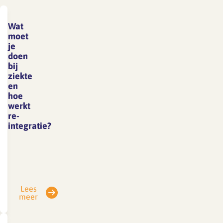
Wat
moet
je
doen
bij
ziekte
en
hoe
werkt
re-
integratie?
Werkgever
en
werknemer
zijn
Lees
verplicht
meer
de
Wet