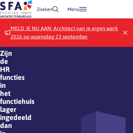
Doorgaan naar inhoud
Zoeken
Menu
MELD JE NU AAN: Architect van je eigen werk
2026 op woensdag 23 september
Zijn
de
HR
functies
in
het
functiehuis
lager
ingedeeld
dan