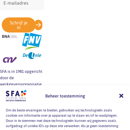
mailadres
Schrijf je
in
SFA is in 1981 opgericht
door de
werkgeversorganisatie
BNA en de vakbonden
Beheer toestemming
FNV, CNV en De Unie.
SFA informeert en helpt
werkgevers en
Om de beste ervaringen te bieden, gebruiken wij technologieën zoals
cookies om informatie over je apparaat op te slaan en/of te raadplegen.
werknemers van
Door in te stemmen met deze technologieën kunnen wij gegevens zoals
architectenbureaus bij
surfgedrag of unieke ID's op deze site verwerken. Als je geen toestemming
vragen over