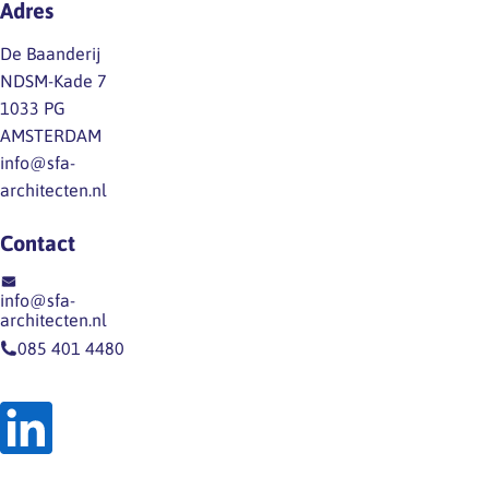
Adres
UWV
de
max.
Bevallingsverlof
veiligheid
1/4
De Baanderij
10-
of…
van
NDSM-Kade 7
12
werktijd)
1033 PG
weken
Recht
AMSTERDAM
na
op
info@sfa-
de
loondoorbetaling
architecten.nl
bevalling
bij
100%
zwangerschapsonderzoeken…
Contact
via
UWV
info@sfa-
Meerlingverlof …
architecten.nl
085 401 4480