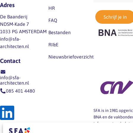
Adres
HR
De Baanderij
Schrijf je in
FAQ
NDSM-Kade 7
1033 PG AMSTERDAM
Bestanden
info@sfa-
RI&E
architecten.nl
Nieuwsbriefoverzicht
Contact
info@sfa-
architecten.nl
085 401 4480
SFA is in 1981 opger
BNA en de vakbonden
informeert en helpt
architectenbureaus b