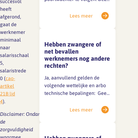
succesvol
Lief en leed
wet is bedoeld om langdurig
heeft
Gedragscode
verzuim te voorkomen en om
Lees meer
afgerond,
zieke werknemers zo snel
Branche analyse en
Vertrouwenspersoon
gaat de
onderzoek
mogelijk, op een
werknemer
verantwoorde manier, weer
Handreikingen
minimaal
Hebben zwangere of
aan het werk te krijgen. Dit
naar
net bevallen
Rapport Arbeidszaken 2025
heet re-integratie.
salarisschaal
werknemers nog andere
Kantooromgeving
Ziekmelding en begeleiding
5,
rechten?
Rapport Arbeidszaken 2024
Bij ziekte meldt de
salaristrede
werknemer…
Ja, aanvullend gelden de
0 (
cao-
Rapport Arbeidszaken 2023
Maatregelen
volgende wettelijke en arbo
artikel
Sectoranalyse
technische bepalingen: Geen
21B lid
verplichte nachtdiensten of
4
).
Jaarrapportage
overwerk Recht op extra
Lees meer
Ontwerpsector 2025
Disclaimer:
Ondanks
rustpauzes Recht op een
de
geschikte kolfruimte en
zorgvuldigheid
voldoende tijd (minimaal 2×
Media en magazine
waarmee