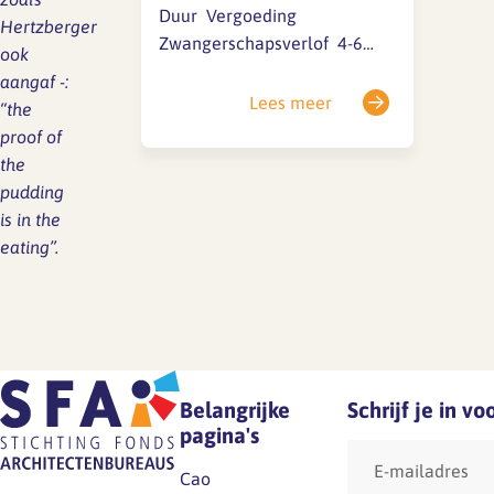
Duur Vergoeding
Hertzberger
Zwangerschapsverlof 4-6
ook
weken vóór de uitgerekende
aangaf -:
datum 100% via UWV
Lees meer
“the
Bevallingsverlof 10-12
proof of
weken na de bevalling 100%
the
via UWV Meerlingverlof …
pudding
is in the
eating”.
Belangrijke
Schrijf je in v
pagina's
E-
mailadres
Cao