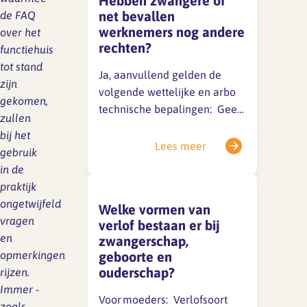
Hebben zwangere of
per dag, max. 1/4 van
net bevallen
de FAQ
werktijd) Recht op
werknemers nog andere
over het
loondoorbetaling bij
SFA magazine The Human
rechten?
functiehuis
zwangerschapsonderzoeken
Factor
tot stand
Recht op aanpassing van
Ja, aanvullend gelden de
zijn
Boekentips
werkzaamheden als de
volgende wettelijke en arbo
gekomen,
veiligheid of…
technische bepalingen: Geen
Podcasttips
zullen
verplichte nachtdiensten of
bij het
overwerk Recht op extra
Lees meer
gebruik
rustpauzes Recht op een
in de
geschikte kolfruimte en
praktijk
voldoende tijd (minimaal 2×
ongetwijfeld
Welke vormen van
per dag, max. 1/4 van
vragen
verlof bestaan er bij
werktijd) Recht op
en
zwangerschap,
loondoorbetaling bij
opmerkingen
geboorte en
zwangerschapsonderzoeken…
ouderschap?
rijzen.
Immer -
Voor moeders: Verlofsoort
zoals