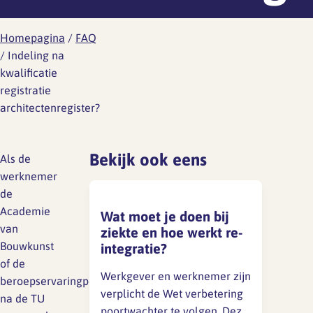
Werknemersreis 6 fasen
Wat is er aan de hand
Ontwikkeling
Aanvragen RI&E account
Modelcontracten
Homepagina
/
FAQ
Wat kun je doen
/
Indeling na
Personeelshandboek
kwalificatie
Wetgeving
registratie
Gezondheid en arbo
Toetsing
HR jaarplan
architectenregister?
Werkdruk
Verzuim en verlof
Bekijk ook eens
Als de
Verlof
werknemer
Wat is er aan de hand
Overzicht regelingen
de
vakantie-uren
Wat kun je doen
Academie
Wat moet je doen bij
van
ziekte en hoe werkt re-
Ziekte en vakantie
Wetgeving
Bouwkunst
integratie?
of de
Overzicht regelingen cao-
Werkgever en werknemer zijn
beroepservaringperiode
Ongewenst gedrag
verlof
verplicht de Wet verbetering
na de TU
poortwachter te volgen. Deze