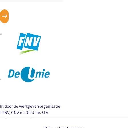
icht door de werkgeversorganisatie
 FNV, CNV en De Unie. SFA
 werkgevers en werknemers van
ij vragen over