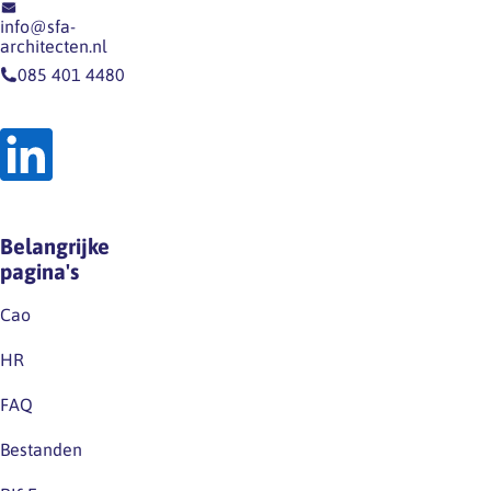
op
dergelijk
info@sfa-
onze
recht
architecten.nl
website
op
085 401 4480
en
grond
op
van
LinkedIn.Houd
de
deze
wet
kanalen
noch
dus
op
Belangrijke
zeker
grond
pagina's
in…
van
de
Cao
huidige
HR
cao.Excuus
voor
FAQ
eventuele
Bestanden
verwarring.