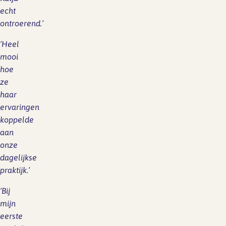
echt
ontroerend.’
‘Heel
mooi
hoe
ze
haar
ervaringen
koppelde
aan
onze
dagelijkse
praktijk.’
‘Bij
mijn
eerste