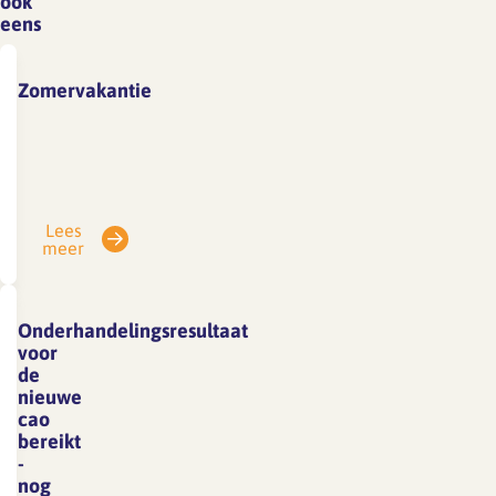
ook
eens
Zomervakantie
Vanwege
vakantie
is
SFA
Lees
gesloten
meer
van
3
tot
Onderhandelingsresultaat
en
voor
met
de
nieuwe
7
cao
augustus.
bereikt
E-
-
mails
nog