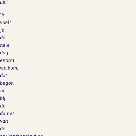
uit.’
‘Je
voelt
je
de
hele
dag
enorm
welkom,
dat
begon
al
bij
de
dames
van
de
parkeerbegeleiding.