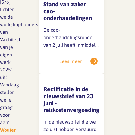
[5/6]
Stand van zaken
lichten
cao-
we de
onderhandelingen
workshophouders
De cao-
van
onderhandelingsronde
‘Architect
van 2 juli heeft inmiddels
van je
plaatsgevonden. De
eigen
sociale partners zijn nog
Lees meer
werk
niet tot een akkoord
2025’
gekomen, maar de
uit!
gesprekken zijn in volle
Vandaag
Rectificatie in de
gang. Zodra er iets te
stellen
nieuwsbrief van 23
melden is, delen we dat
we je
juni -
direct via een nieuwsitem
graag
reiskostenvergoeding
op onze website en op
voor
LinkedIn.Houd deze
In de nieuwsbrief die we
aan:
kanalen dus zeker in…
zojuist hebben verstuurd
Wouter