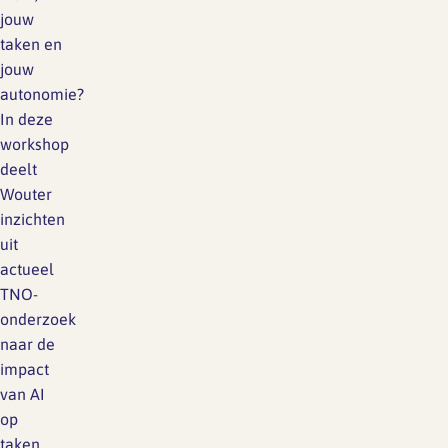
jouw
als tijdens…
taken en
jouw
autonomie?
In deze
workshop
deelt
Wouter
inzichten
uit
actueel
TNO-
onderzoek
naar de
impact
van AI
op
taken,