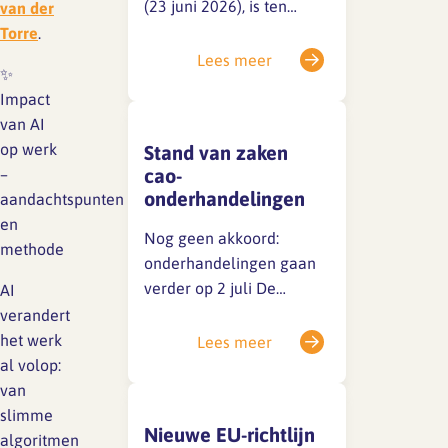
(23 juni 2026), is ten
van der
onrechte het volgende
Torre
.
opgenomen: Dit is onjuist,
Lees meer
✨
werknemers hebben niet
Impact
een dergelijk recht op
van AI
grond van de wet noch op
op werk
Stand van zaken
grond van de huidige
cao-
–
cao.Excuus voor
onderhandelingen
aandachtspunten
eventuele verwarring.
en
Nog geen akkoord:
methode
onderhandelingen gaan
verder op 2 juli De
AI
huidige cao loopt tot 1 juli
verandert
2026. Achter de
het werk
Lees meer
schermen wordt
al volop:
stevig onderhandeld,
van
maar er is tot nu toe nog
slimme
Nieuwe EU-richtlijn
geen akkoord bereikt.
algoritmen