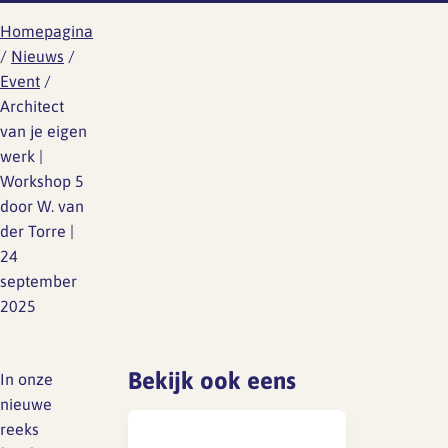
Homepagina
/
Nieuws
/
SFA magazine The Human
Event
/
Factor
Architect
Boekentips
van je eigen
werk |
Podcasttips
Workshop 5
door W. van
der Torre |
24
september
2025
Bekijk ook eens
In onze
nieuwe
reeks