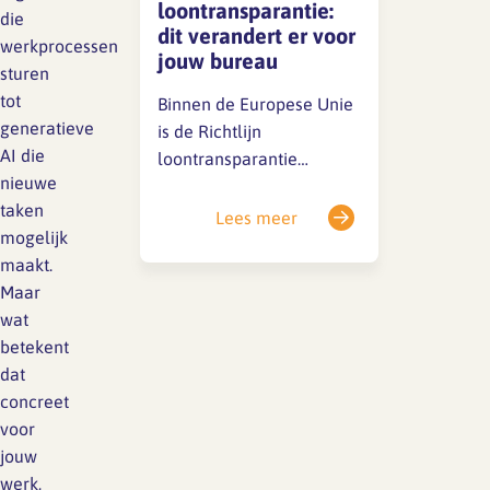
loontransparantie:
Vanwege de
die
dit verandert er voor
vertrouwelijkheid kunnen
werkprocessen
jouw bureau
we nu geen details delen,
sturen
maar we houden je op de
tot
Binnen de Europese Unie
hoogte. 📌 Belangrijke…
generatieve
is de Richtlijn
AI die
loontransparantie
nieuwe
(2023/970) vastgesteld.
taken
Het doel van deze
Lees meer
mogelijk
richtlijn is om meer
maakt.
inzicht te geven in
Maar
beloningen en daarmee
wat
de loonkloof tussen
betekent
mannen en vrouwen te
dat
dichten. Deze richtlijn
concreet
verplicht werkgevers tot
voor
grote openheid over
jouw
salarissen, zowel tijdens
werk,
de sollicitatieprocedure