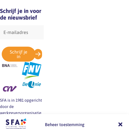
Schrijf je in voor
de nieuwsbrief
E-
mailadres
Schrijf je
in
SFA is in 1981 opgericht
door de
werkgeversorganisatie
BNA en de vakbonden
Beheer toestemming
FNV, CNV en De Unie.