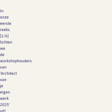
In
onze
eerste
reeks
[1/6]
lichten
we
de
workshophouders
van
‘Architect
van
je
eigen
werk
2025’
uit!