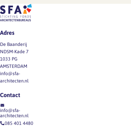
gang.
2026),
definitieve
Zodra
is
cao.
er
ten
Mocht
iets
onrechte
je
Adres
te
het
vragen
melden
volgende
hebben
De Baanderij
is,
opgenomen:
over
NDSM-Kade 7
delen
Dit
de
1033 PG
we
is
inhoud
AMSTERDAM
dat
onjuist,
van
info@sfa-
direct
werknemers
het…
architecten.nl
via
hebben
een
niet
Contact
nieuwsitem
een
op
dergelijk
info@sfa-
onze
recht
architecten.nl
website
op
085 401 4480
en
grond