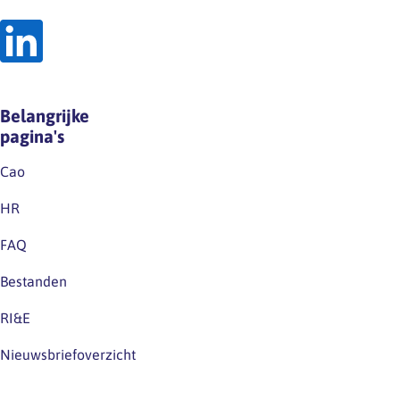
op
van
LinkedIn.Houd
de
deze
wet
kanalen
noch
dus
op
Belangrijke
zeker
grond
pagina's
in…
van
de
Cao
huidige
HR
cao.Excuus
voor
FAQ
eventuele
Bestanden
verwarring.
RI&E
Nieuwsbriefoverzicht