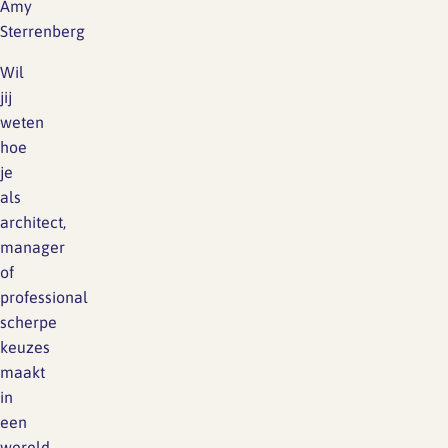
Amy
Sterrenberg
Wil
jij
weten
hoe
je
als
architect,
manager
of
professional
scherpe
keuzes
maakt
in
een
wereld