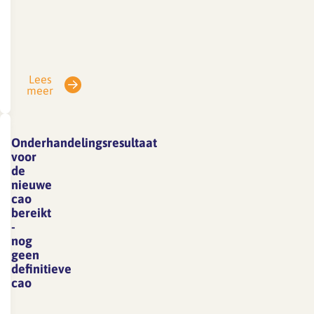
Vanwege
vakantie
is
SFA
Lees
gesloten
meer
van
3
tot
Onderhandelingsresultaat
en
voor
met
de
nieuwe
7
cao
augustus.
bereikt
E-
-
mails
nog
geen
die
definitieve
in
cao
deze
De
periode