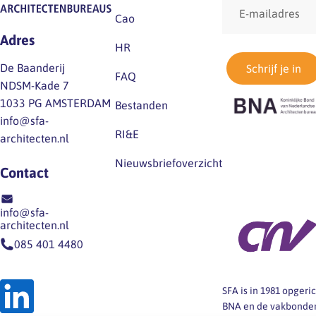
mailadres
Cao
Adres
HR
De Baanderij
Schrijf je in
FAQ
NDSM-Kade 7
1033 PG AMSTERDAM
Bestanden
info@sfa-
RI&E
architecten.nl
Nieuwsbriefoverzicht
Contact
info@sfa-
architecten.nl
085 401 4480
SFA is in 1981 opger
BNA en de vakbonden