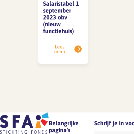
Salaristabel 1
september
2023 obv
SFA magazine The Human
(nieuw
Factor
functiehuis)
Boekentips
Lees
Podcasttips
meer
Belangrijke
Schrijf je in v
pagina's
E-