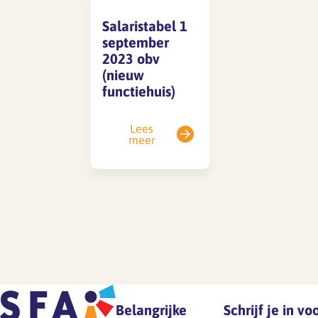
Salaristabel 1
september
SFA magazine The Human
2023 obv
Factor
(nieuw
functiehuis)
Boekentips
Podcasttips
Lees
meer
Belangrijke
Schrijf je in v