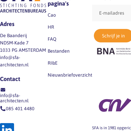
pagina's
E-
mailadres
Cao
Adres
HR
De Baanderij
Schrijf je in
FAQ
NDSM-Kade 7
1033 PG AMSTERDAM
Bestanden
info@sfa-
RI&E
architecten.nl
Nieuwsbriefoverzicht
Contact
info@sfa-
architecten.nl
085 401 4480
SFA is in 1981 opger