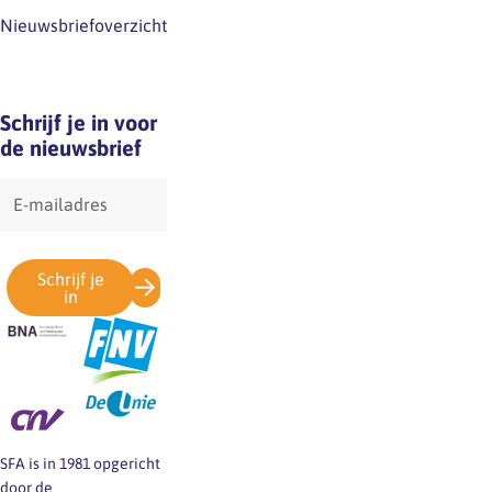
Nieuwsbriefoverzicht
Schrijf je in voor
de nieuwsbrief
E-
mailadres
Schrijf je
in
SFA is in 1981 opgericht
door de