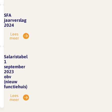
SFA
jaarverslag
2024
Lees
meer
Salaristabel
1
september
2023
obv
(nieuw
functiehuis)
Lees
meer