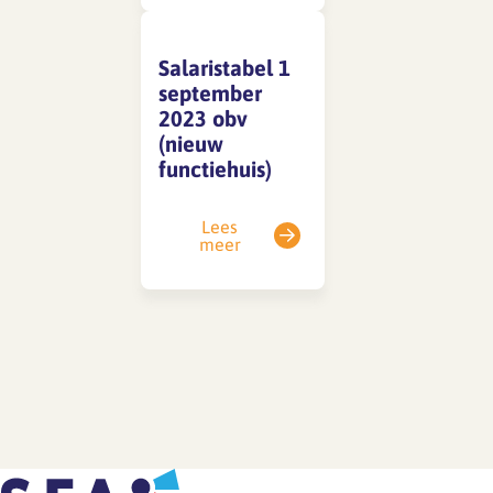
Salaristabel 1
SFA magazine The Human
september
Factor
2023 obv
Boekentips
(nieuw
functiehuis)
Podcasttips
Lees
meer