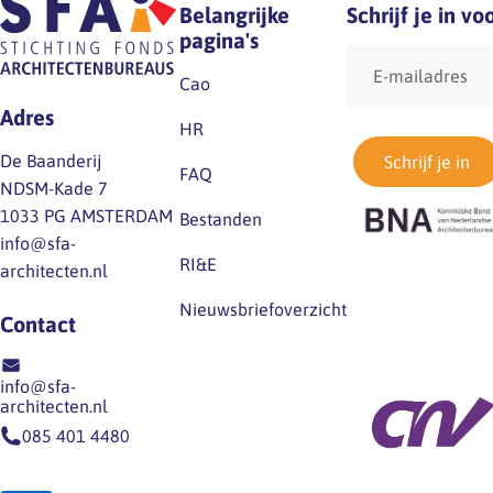
Belangrijke
Schrijf je in v
pagina's
E-
mailadres
Cao
Adres
HR
De Baanderij
Schrijf je in
FAQ
NDSM-Kade 7
1033 PG AMSTERDAM
Bestanden
info@sfa-
RI&E
architecten.nl
Nieuwsbriefoverzicht
Contact
info@sfa-
architecten.nl
085 401 4480