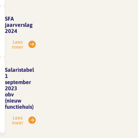
SFA
jaarverslag
2024
Lees
meer
Salaristabel
1
september
2023
obv
(nieuw
functiehuis)
Lees
meer