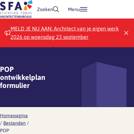
Doorgaan naar inhoud
Zoeken
Menu
MELD JE NU AAN: Architect van je eigen werk
2026 op woensdag 23 september
POP
ontwikkelplan
formulier
Homepagina
/
Bestanden
/
POP