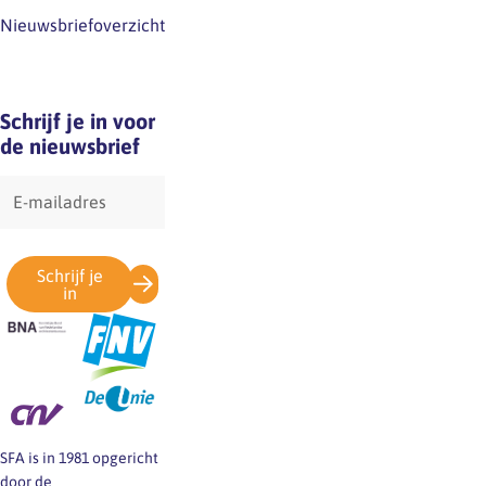
Nieuwsbriefoverzicht
Schrijf je in voor
de nieuwsbrief
E-
mailadres
Schrijf je
in
SFA is in 1981 opgericht
door de