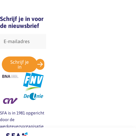
Schrijf je in voor
de nieuwsbrief
E-
mailadres
Schrijf je
in
SFA is in 1981 opgericht
door de
werkgeversorganisatie
BNA en de vakbonden