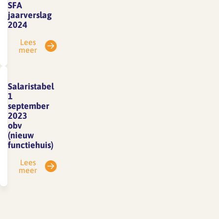
SFA
jaarverslag
2024
Lees
meer
Salaristabel
1
september
2023
obv
(nieuw
functiehuis)
Lees
meer