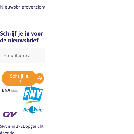
Nieuwsbriefoverzicht
Schrijf je in voor
de nieuwsbrief
E-
mailadres
Schrijf je
in
SFA is in 1981 opgericht
door de