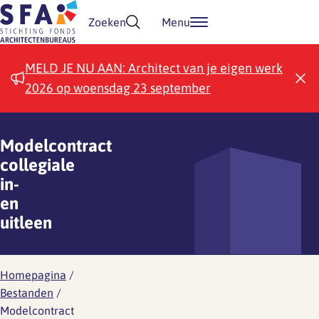
Doorgaan naar inhoud
Zoeken
Menu
MELD JE NU AAN: Architect van je eigen werk
2026 op woensdag 23 september
Modelcontract
collegiale
in-
en
uitleen
Homepagina
/
Bestanden
/
Modelcontract