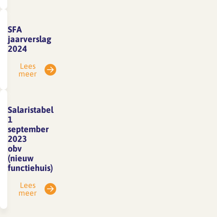
SFA
jaarverslag
2024
Lees
meer
Salaristabel
1
september
2023
obv
(nieuw
functiehuis)
Lees
meer