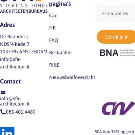
pagina's
E-
mailadres
Cao
Adres
HR
De Baanderij
Schrijf je in
FAQ
NDSM-Kade 7
1033 PG AMSTERDAM
Bestanden
info@sfa-
RI&E
architecten.nl
Nieuwsbriefoverzicht
Contact
info@sfa-
architecten.nl
085 401 4480
SFA is in 1981 opger