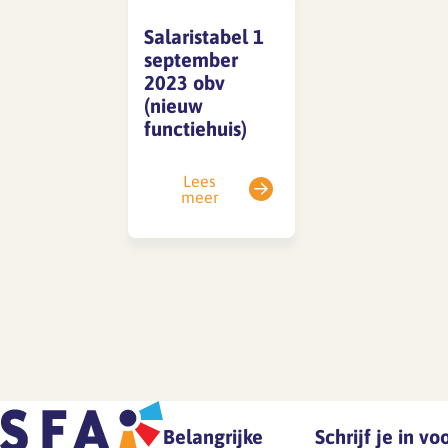
Salaristabel 1
september
SFA magazine The Human
2023 obv
Factor
(nieuw
functiehuis)
Boekentips
Podcasttips
Lees
meer
Belangrijke
Schrijf je in v