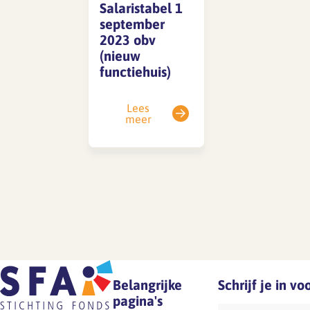
Salaristabel 1
september
2023 obv
SFA magazine The Human
(nieuw
Factor
functiehuis)
Boekentips
Lees
Podcasttips
meer
Belangrijke
Schrijf je in v
pagina's
E-