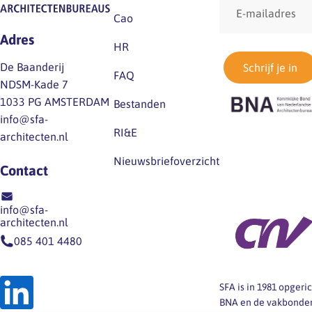
mailadres
Cao
Adres
HR
De Baanderij
Schrijf je in
FAQ
NDSM-Kade 7
1033 PG AMSTERDAM
Bestanden
info@sfa-
RI&E
architecten.nl
Nieuwsbriefoverzicht
Contact
info@sfa-
architecten.nl
085 401 4480
SFA is in 1981 opger
BNA en de vakbonden