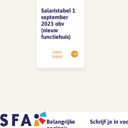
Salaristabel 1
september
SFA magazine The Human
2023 obv
Factor
(nieuw
functiehuis)
Boekentips
Podcasttips
Lees
meer
Belangrijke
Schrijf je in v