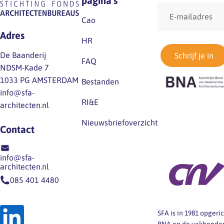
pagina's
E-
mailadres
Cao
Adres
HR
De Baanderij
Schrijf je in
FAQ
NDSM-Kade 7
1033 PG AMSTERDAM
Bestanden
info@sfa-
RI&E
architecten.nl
Nieuwsbriefoverzicht
Contact
info@sfa-
architecten.nl
085 401 4480
SFA is in 1981 opger