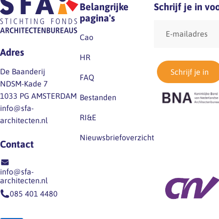
Belangrijke
Schrijf je in v
pagina's
E-
mailadres
Cao
Adres
HR
De Baanderij
Schrijf je in
FAQ
NDSM-Kade 7
1033 PG AMSTERDAM
Bestanden
info@sfa-
RI&E
architecten.nl
Nieuwsbriefoverzicht
Contact
info@sfa-
architecten.nl
085 401 4480