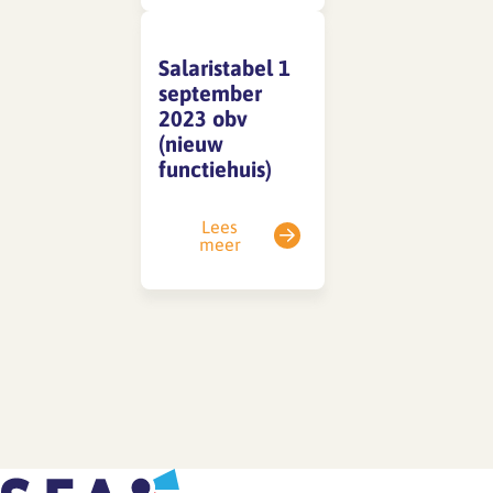
Salaristabel 1
SFA magazine The Human
september
Factor
2023 obv
Boekentips
(nieuw
functiehuis)
Podcasttips
Lees
meer