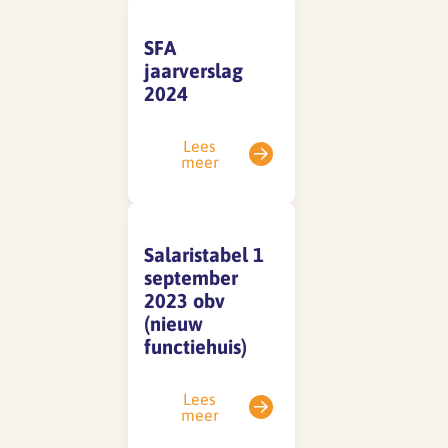
SFA
SFA magazine The Human
jaarverslag
Factor
2024
Boekentips
Lees
meer
Podcasttips
Salaristabel 1
september
2023 obv
(nieuw
functiehuis)
Lees
meer