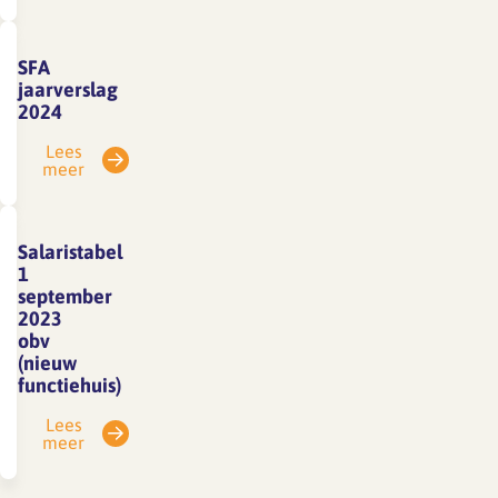
SFA
jaarverslag
2024
Lees
meer
Salaristabel
1
september
2023
obv
(nieuw
functiehuis)
Lees
meer