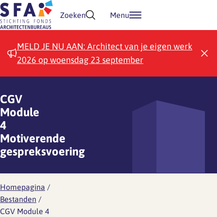
Doorgaan naar inhoud
Zoeken
Menu
MELD JE NU AAN: Architect van je eigen werk
2026 op woensdag 23 september
CGV
Module
4
Motiverende
gespreksvoering
Homepagina
/
Bestanden
/
CGV Module 4