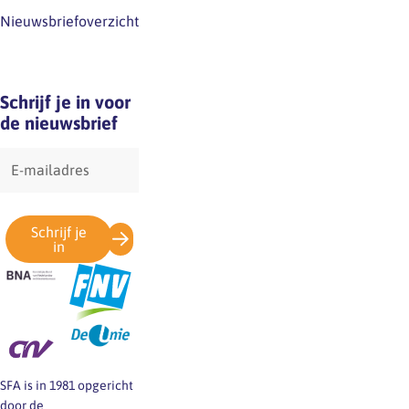
Nieuwsbriefoverzicht
Schrijf je in voor
de nieuwsbrief
E-
mailadres
Schrijf je
in
SFA is in 1981 opgericht
door de