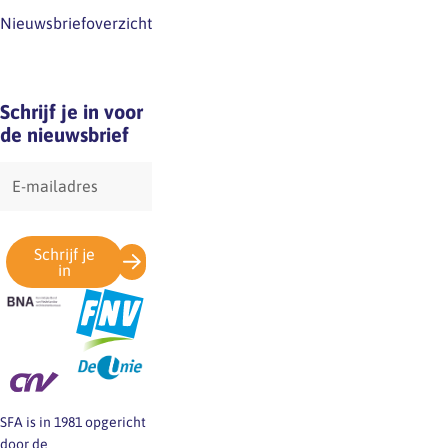
Nieuwsbriefoverzicht
Schrijf je in voor
de nieuwsbrief
E-
mailadres
Schrijf je
in
SFA is in 1981 opgericht
door de