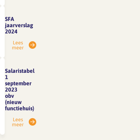
SFA
jaarverslag
2024
Lees
meer
Salaristabel
1
september
2023
obv
(nieuw
functiehuis)
Lees
meer