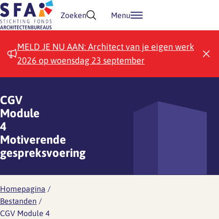
Doorgaan naar inhoud
Zoeken
Menu
MELD JE NU AAN: Architect van je eigen werk
2026 op woensdag 23 september
CGV
Module
4
Motiverende
gespreksvoering
Homepagina
/
Bestanden
/
CGV Module 4