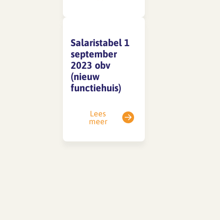
SFA magazine The Human
Factor
Salaristabel 1
september
Boekentips
2023 obv
(nieuw
Podcasttips
functiehuis)
Lees
meer