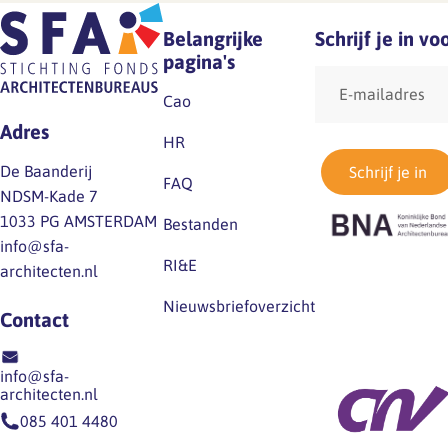
Belangrijke
Schrijf je in v
pagina's
E-
mailadres
Cao
Adres
HR
De Baanderij
Schrijf je in
FAQ
NDSM-Kade 7
1033 PG AMSTERDAM
Bestanden
info@sfa-
RI&E
architecten.nl
Nieuwsbriefoverzicht
Contact
info@sfa-
architecten.nl
085 401 4480