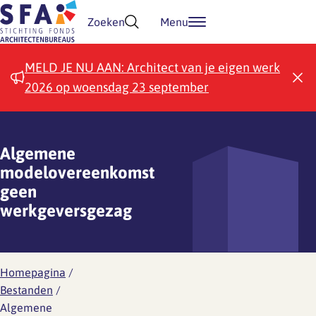
Doorgaan naar inhoud
Zoeken
Menu
MELD JE NU AAN: Architect van je eigen werk
2026 op woensdag 23 september
Algemene
modelovereenkomst
geen
werkgeversgezag
Homepagina
/
Bestanden
/
Algemene