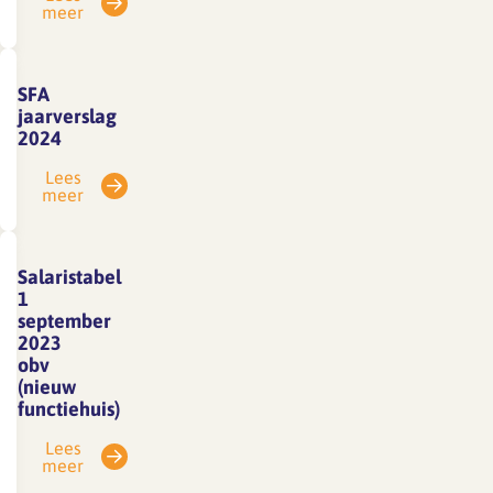
meer
SFA
jaarverslag
2024
Lees
meer
Salaristabel
1
september
2023
obv
(nieuw
functiehuis)
Lees
meer