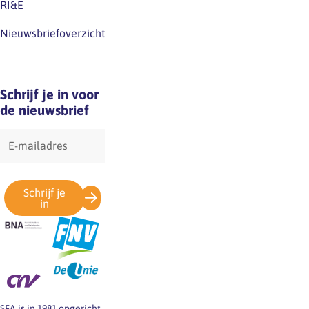
RI&E
Nieuwsbriefoverzicht
Schrijf je in voor
de nieuwsbrief
E-
mailadres
Schrijf je
in
SFA is in 1981 opgericht