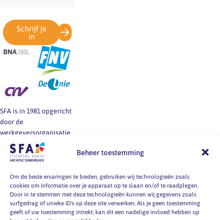
Schrijf je
in
SFA is in 1981 opgericht
door de
werkgeversorganisatie
BNA en de vakbonden
Beheer toestemming
FNV, CNV en De Unie.
SFA informeert en helpt
werkgevers en
Om de beste ervaringen te bieden, gebruiken wij technologieën zoals
cookies om informatie over je apparaat op te slaan en/of te raadplegen.
werknemers van
Door in te stemmen met deze technologieën kunnen wij gegevens zoals
architectenbureaus bij
surfgedrag of unieke ID's op deze site verwerken. Als je geen toestemming
vragen over
geeft of uw toestemming intrekt, kan dit een nadelige invloed hebben op
arbeidsvoorwaarden, -