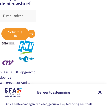
de nieuwsbrief
E-
mailadres
Schrijf je
in
SFA is in 1981 opgericht
door de
werkgeversorganisatie
BNA en de vakbonden
Beheer toestemming
FNV, CNV en De Unie.
SFA informeert en helpt
werkgevers en
Om de beste ervaringen te bieden, gebruiken wij technologieën zoals