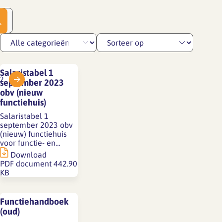
Salaristabel 1
2
september 2023
obv (nieuw
functiehuis)
Salaristabel 1
september 2023 obv
(nieuw) functiehuis
voor functie- en…
Download
PDF document
442.90
KB
Functiehandboek
(oud)