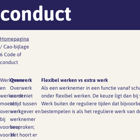
Werknemersreis 6 fasen
conduct
Wat is er aan de hand
Ontwikkeling
Aanvragen RI&E account
Modelcontracten
Wat kun je doen
Personeelshandboek
Wetgeving
Homepagina
Gezondheid en arbo
Toetsing
HR jaarplan
/
Cao-bijlage
6 Code of
Werkdruk
conduct
Verzuim en verlof
Verlof
Wat is er aan de hand
Werkgever
Overwerk
Flexibel werken vs extra werk
Overzicht regelingen
en
Overwerk
Als een werknemer in een functie vanaf sch
vakantie-uren
Wat kun je doen
werknemer
wordt niet
onder flexibel werken. De keuze ligt dan bi
moeten
altijd tussen
Werk buiten de reguliere tijden dat bijvoorb
Ziekte en vakantie
Wetgeving
overwerk
werkgever en
bestempelen is als het reguliere werk van de
bij
werknemer
Overzicht regelingen cao-
voorkeur
besproken;
Ongewenst gedrag
verlof
vooraf
‘het hoort er