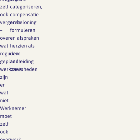
zelf
categoriseren,
ook
compensatie
vergaren
en beloning
–
formuleren
over
en afspraken
wat
herzien als
reguliere
daar
geplande
aanleiding
werkzaamheden
toe is.
zijn
en
wat
niet.
Werknemer
moet
zelf
ook
overwerk