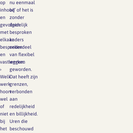
Lief en leed
op
nu eenmaal
inhoud
bij’ of het is
Gedragscode
en
zonder
Branche analyse en
Vertrouwenspersoon
gevolgen
duidelijk
onderzoek
met
besproken
Handreikingen
elkaar
kaders
bespreken
onderdeel
Rapport Arbeidszaken 2025
en
van flexibel
Kantooromgeving
vastleggen:
werken
Rapport Arbeidszaken 2024
›
geworden.
Rapport Arbeidszaken 2023
Welk
Dat heeft zijn
Maatregelen
werk
grenzen,
Sectoranalyse
hoort
verbonden
wel
aan
Jaarrapportage
of
redelijkheid
Ontwerpsector 2025
niet
en billijkheid.
bij
Uren die
het
beschouwd
Media en magazine