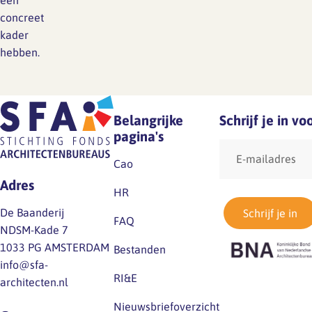
een
concreet
kader
hebben.
Belangrijke
Schrijf je in v
pagina's
E-
mailadres
Cao
Adres
HR
De Baanderij
Schrijf je in
FAQ
NDSM-Kade 7
1033 PG AMSTERDAM
Bestanden
info@sfa-
RI&E
architecten.nl
Nieuwsbriefoverzicht