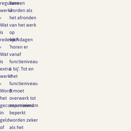
reguliere
kunnen
werk?
worden als
SFA magazine The Human
›
het afronden
Factor
Wat
van het werk
is
op
Boekentips
redelijk?
werkdagen
›
‘horen er
Podcasttips
Wat
vanaf
is
functieniveau
extra
6 bij’. Tot en
werk?
met
›
functieniveau
Wordt
5 moet
het
overwerk tot
gecompenseerd
een minimum
in
beperkt
geld
worden zeker
of
als het