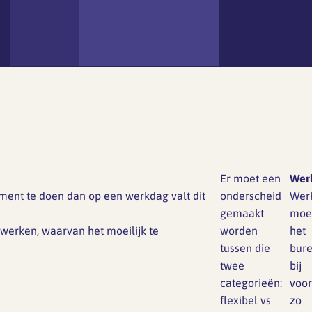
Er moet een
Wer
oment te doen dan op een werkdag valt dit
onderscheid
Wer
gemaakt
moe
 werken, waarvan het moeilijk te
worden
het
tussen die
bur
twee
bij
categorieën:
voor
flexibel vs
zo