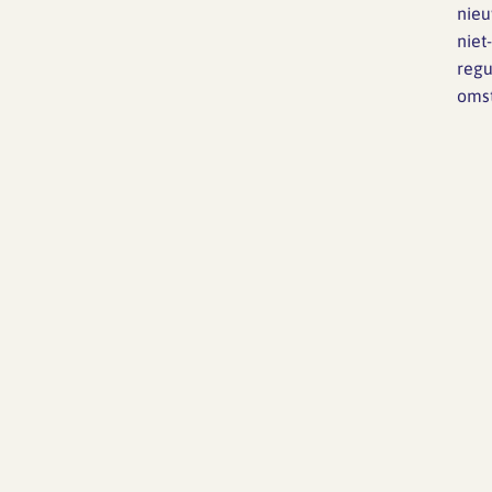
nie
niet-
regu
omst