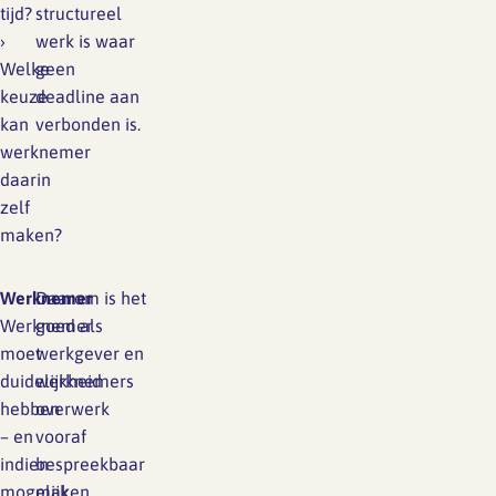
tijd?
structureel
›
werk is waar
Welke
geen
keuze
deadline aan
kan
verbonden is.
werknemer
daarin
zelf
maken?
Werknemer
Daarom is het
Werknemer
goed als
moet
werkgever en
duidelijkheid
werknemers
hebben
overwerk
– en
vooraf
indien
bespreekbaar
mogelijk
maken,