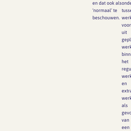
en dat ook als
onde
‘normaal’ te
tuss
beschouwen.
werk
voor
uit
gep
wer
bin
het
regu
wer
en
extr
wer
als
gev
van
een