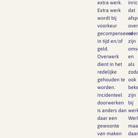
extra werk.
inri
Extra werk
dat
wordt bij
afsp
voorkeur
over
gecompenseerd
ove
in tijd en/of
zijn
geld.
oms
Overwerk
en
dient in het
als
redelijke
zod
gehouden te
ook
worden.
bek
Incidenteel
zijn
doorwerken
bij
is anders dan
wer
daar een
Wer
gewoonte
maa
van maken
daar