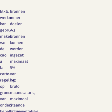
Elke
Bronnen
werknemer
en
kan
doelen
gebruik
Als
maken
bronnen
van
kunnen
de
worden
cao
ingezet:
à
maximaal
la
5%
carte-
van
regeling
het
op
bruto
grond
maandsalaris,
van
maximaal
onderstaande
5
bepalingen.
bovenwettelijke