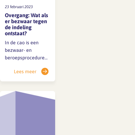
23 februari 2023
Overgang: Wat als
er bezwaar tegen
de indeling
ontstaat?
In de cao is een
bezwaar- en
beroepsprocedure
opgenomen. Deze is
Lees meer
vermeld in artikel
19, en uitgewerkt in
bijlage 5. Wat kan
SFA voor werkgever
of werknemer doen?
SFA heeft een
onafhankelijke,
adviserende positie
in de