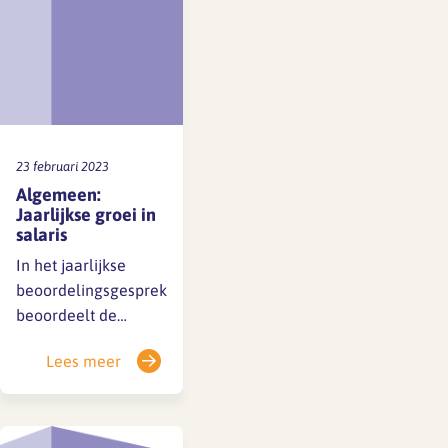
de hoogste van
beide ingeschaald.
23 februari 2023
Algemeen:
Jaarlijkse groei in
salaris
In het jaarlijkse
beoordelingsgesprek
beoordeelt de
werkgever het
Lees meer
functioneren en de
ontwikkeling van de
werknemer. Als
werknemer de