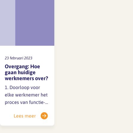
architectenbranche.
Zowel werkgevers
als werkgevers
kunnen bij…
23 februari 2023
Overgang: Hoe
gaan huidige
werknemers over?
1. Doorloop voor
elke werknemer het
proces van functie-
indeling.
Lees meer
Uitgangspunt is de
omschrijving van de
functie zoals deze in