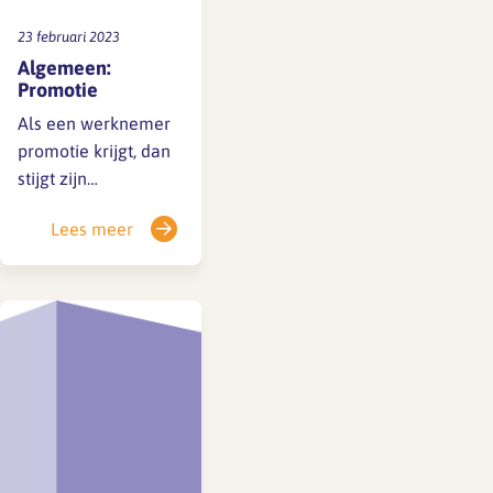
23 februari 2023
Algemeen:
Promotie
Als een werknemer
promotie krijgt, dan
stijgt zijn
salarisperspectief. Bij
Lees meer
de promotie gaat
werknemer naar
hetzelfde bedrag in
de hogere
salarisschaal. Als het
oude salaris in de
nieuwe salarisschaal
tussen twee
salaristreden in valt,
wordt werknemer op