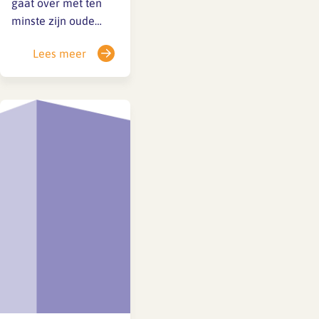
gaat over met ten
minste zijn oude
salaris en behoudt
Lees meer
zijn perspectief
inclusief indexatie.
Als het perspectief
nu hoger is dan het
perspectief van de
nieuwe
salarisschaal, dan
geldt voor
werknemer een
persoonlijke
salarisschaal die
hoger is dan de
functionele
salarisschaal.