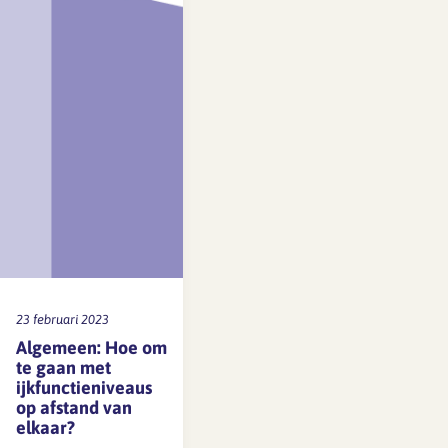
functie goed vervult,
stijgt hij/zij in de
salarisschaal een
salaristrede
(bijvoorbeeld van 5.3
naar 5.4). Is het
maximum van de
salarisschaal bereikt,
dan is bij goed
functioneren nog
10% boven de
hoogste…
23 februari 2023
Algemeen: Hoe om
te gaan met
ijkfunctieniveaus
op afstand van
elkaar?