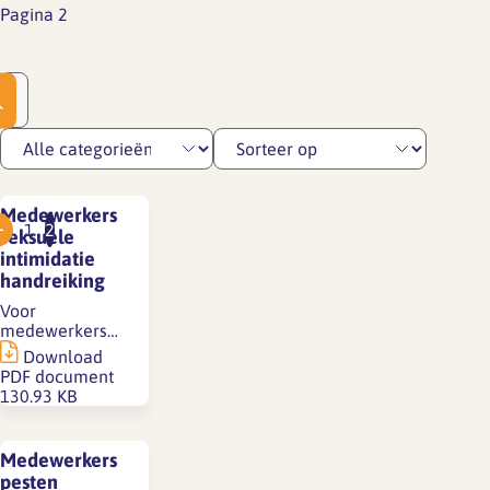
Pagina 2
Medewerkers
1
2
seksuele
intimidatie
handreiking
Voor
medewerkers…
Download
PDF document
130.93 KB
Medewerkers
pesten