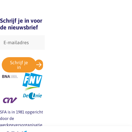
Schrijf je in voor
de nieuwsbrief
E-
mailadres
Schrijf je
in
SFA is in 1981 opgericht
door de
werkgeversorganisatie
BNA en de vakbonden