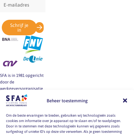
E-
mailadres
Schrijf je
in
SFA is in 1981 opgericht
door de
werkgeversorganisatie
BNA en de vakbonden
Beheer toestemming
FNV, CNV en De Unie.
SFA informeert en helpt
werkgevers en
Om de beste ervaringen te bieden, gebruiken wij technologieën zoals
cookies om informatie over je apparaat op te slaan en/of te raadplegen.
werknemers van
Door in te stemmen met deze technologieën kunnen wij gegevens zoals
architectenbureaus bij
surfgedrag of unieke ID's op deze site verwerken. Als je geen toestemming