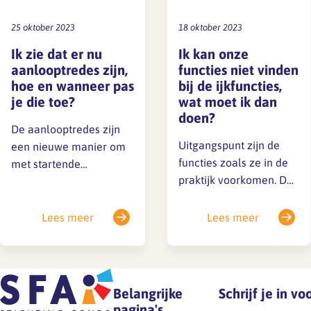
25 oktober 2023
18 oktober 2023
Ik zie dat er nu
Ik kan onze
aanlooptredes zijn,
functies niet vinden
hoe en wanneer pas
bij de ijkfuncties,
je die toe?
wat moet ik dan
doen?
De aanlooptredes zijn
Uitgangspunt zijn de
een nieuwe manier om
functies zoals ze in de
met startende
praktijk voorkomen. Dat
(technisch) ontwerpers
is bij het
een tijdelijk lager
functiehandboek zo en
aanvangssalaris te
Lees meer
Lees meer
dat blijft bij het
kunnen afspreken. Voor
functiehuis zo. Dat de
alle werknemers geldt
eigen
dat je de eigen
functieomschrijvingen
functieomschrijving
Belangrijke
Schrijf je in v
niet 1-op-1 passen, zal
naast de ijkfuncties legt.
pagina's