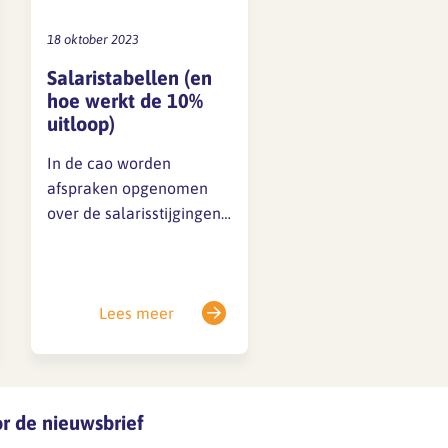
18 oktober 2023
Salaristabellen (en
hoe werkt de 10%
uitloop)
In de cao worden
afspraken opgenomen
over de salarisstijgingen
(indexatie, los van de
individuele stijgingen in
salaris bijvoorbeeld na
het
Lees meer
beoordelingsgesprek). In
de cao 2023 vind je deze
afspraken in artikel 22.
De salaristabellen vind je
oor de nieuwsbrief
onder Bestanden, onder