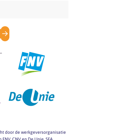
het kopje ‘Cao’. Hoe…
icht door de werkgeversorganisatie
 FNV, CNV en De Unie. SFA