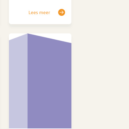
met het
beoordelingsmoment en
Lees meer
een stijging in
salaristrede? Het klopt
dat daar door cao-
partijen geen spelregel
voor is opgesteld. Het is
per bureau verschillend
wanneer de
functioneringsgesprekken
plaatsvinden en wanneer
het bureau overgaat op
het functiehuis. Het kan…