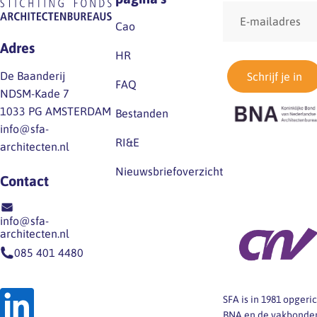
E-
regelmatig voorkomen.
Omdat startende
mailadres
Door de
Cao
(technisch) ontwerpers
vereenvoudiging zijn
doorgaans geen
Adres
HR
sommige specialistische
relevante werkervaring
De Baanderij
Schrijf je in
functiefamilies als
hebben en de functie
FAQ
NDSM-Kade 7
zelfstandige
nog niet volledig kunnen
1033 PG AMSTERDAM
Bestanden
functiefamilie vervallen
vervullen, hebben cao-
info@sfa-
en elders opgenomen
partijen…
RI&E
architecten.nl
(dat geldt…
Nieuwsbriefoverzicht
Contact
info@sfa-
architecten.nl
085 401 4480
SFA is in 1981 opger
BNA en de vakbonden