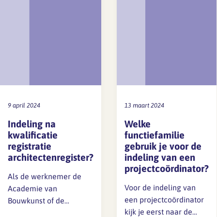
Lief en leed
Gedragscode
Branche analyse en
Vertrouwenspersoon
onderzoek
Handreikingen
Rapport Arbeidszaken 2025
Kantooromgeving
Rapport Arbeidszaken 2024
9 april 2024
13 maart 2024
Indeling na
Welke
Rapport Arbeidszaken 2023
Maatregelen
kwalificatie
functiefamilie
registratie
gebruik je voor de
Sectoranalyse
architectenregister?
indeling van een
Jaarrapportage
projectcoördinator?
Als de werknemer de
Ontwerpsector 2025
Voor de indeling van
Academie van
een projectcoördinator
Bouwkunst of de
Media en magazine
kijk je eerst naar de
beroepservaringperiode