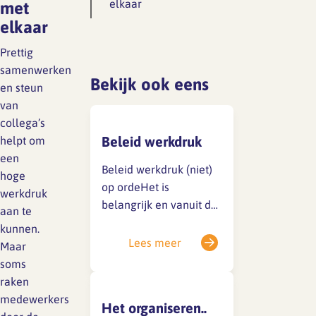
elkaar
met
Lief en leed
elkaar
Gedragscode
Branche analyse en
Prettig
Vertrouwenspersoon
onderzoek
samenwerken
Bekijk ook eens
Handreikingen
en steun
van
Rapport Arbeidszaken 2025
collega’s
Kantooromgeving
Beleid werkdruk
helpt om
Rapport Arbeidszaken 2024
een
Beleid werkdruk (niet)
hoge
Rapport Arbeidszaken 2023
Maatregelen
op ordeHet is
werkdruk
belangrijk en vanuit de
aan te
Sectoranalyse
Arbowet verplicht om
kunnen.
als bedrijf je beleid
Lees meer
Jaarrapportage
Maar
rond werkdruk op orde
Ontwerpsector 2025
soms
te hebben. Werkdruk
raken
waar mogelijk te
medewerkers
Het organiseren..
Media en magazine
voorkomen, en waar