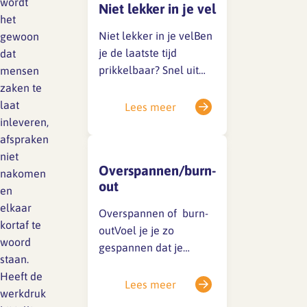
wordt
Niet lekker in je vel
beeldscherm zit of te
het
weinig beweegt terwijl
Niet lekker in je velBen
gewoon
je werkt. Want stil op
je de laatste tijd
dat
een stoel zitten terwijl
prikkelbaar? Snel uit
mensen
je…
het veld geslagen?
zaken te
Vergeetachtig? Sla je je
laat
Lees meer
pauzes steeds vaker
inleveren,
over, maak je sneller
afspraken
fouten of vind je
niet
Overspannen/burn-
prioriteiten stellen
nakomen
out
steeds lastiger? Al met
en
al niet lekker in je vel?
elkaar
Overspannen of burn-
Het kan goed zijn om
kortaf te
outVoel je je zo
op een…
woord
gespannen dat je
staan.
vermoedt dat je
Heeft de
overspannen bent? Heb
Lees meer
werkdruk
je vanwege