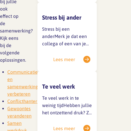
bij jullie
spanningsklachten al
ook
eens (bijna) verzuimd?
effect op
Stress bij ander
Ben je op dit moment
de
thuis vanwege een
Stress bij een
samenwerking?
burn-out of andere
anderMerk je dat een
Kijk eens
psychische klachten?
collega of een van je
bij de
Voor jou, je collega’s en
medewerkers last heeft
volgende
je leidinggevende kan
van werkdruk? Of om
Lees meer
oplossingen.
het zinvol zijn de
andere redenen last
volgende oplossingen…
Communicatie
heeft van stress?
en
Coachend leidinggeven
Te veel werk
samenwerking
Flexibele werktijden In
verbeteren
gesprek bij signalen
Te veel werk in te
Conflicthantering
van stress Training voor
weinig tijdHebben jullie
Gewoontes
leidinggevenden
het ontzettend druk? Zo
veranderen
Voorlichting werkdruk
druk dat je deadlines
Samen
en werkplezier…
maar net of net niet
Lees meer
werkdruk