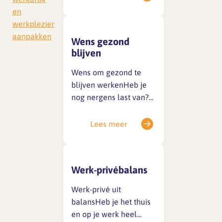
haalt? Of alleen maar
en
haalt doordat je in
werkplezier
privétijd doorwerkt? Is
aanpakken
Wens gezond
er te veel werk en is dat
blijven
al lange tijd zo? Dan is
de werkdruk bij jullie…
Wens om gezond te
blijven werkenHeb je
nog nergens last van?
Geen klachten, geen
irritaties? Wil je weten
Lees meer
wat je kunt doen om
dat zo te houden? De
belangrijkste informatie
Werk-privébalans
om gezond te kunnen
blijven werken vind je
Werk-privé uit
in de volgende
balansHeb je het thuis
oplossingen: Bewegen
en op je werk heel
op het werk