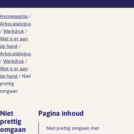
Werknemersreis 6 fasen
Wat is er aan de hand
Ontwikkeling
Aanvragen RI&E account
Modelcontracten
Homepagina
/
Wat kun je doen
Arbocatalogus
Personeelshandboek
/
Werkdruk
/
Wetgeving
Wat is er aan
Gezondheid en arbo
Toetsing
HR jaarplan
de hand
/
Arbocatalogus
Werkdruk
Verzuim en verlof
/
Werkdruk
/
Wat is er aan
Verlof
de hand
/
Niet
Wat is er aan de hand
Overzicht regelingen
prettig
vakantie-uren
Wat kun je doen
omgaan
Ziekte en vakantie
Wetgeving
Niet
Pagina inhoud
Overzicht regelingen cao-
prettig
Ongewenst gedrag
verlof
omgaan
Niet prettig omgaan met