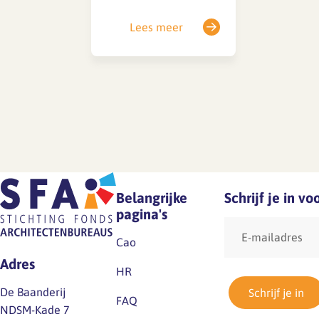
druk? Raakt werk en
Preventiemedewerker…
privé uit balans?
Lees meer
Wellicht is het goed om
eens op een rijtje te
zetten wat er allemaal
speelt en het bij je
leidinggevende aan te
kaarten. Met de
volgende oplossingen
kun je het overzicht…
Belangrijke
Schrijf je in v
pagina's
E-
mailadres
Cao
Adres
HR
De Baanderij
Schrijf je in
FAQ
NDSM-Kade 7