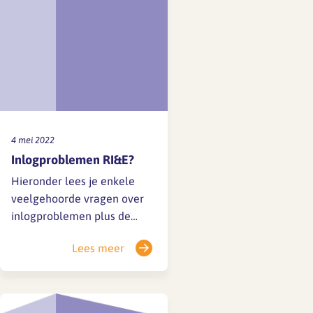
4 mei 2022
Inlogproblemen RI&E?
Hieronder lees je enkele
veelgehoorde vragen over
inlogproblemen plus de
mogelijke oplossingen. 1. Ik
Lees meer
heb geen mail met
wachtwoord vanuit het
systeem ontvangen Soms
ververst je mailprogramma