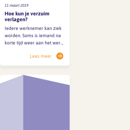
11 maart 2019
Hoe kun je verzuim
verlagen?
Iedere werknemer kan ziek
worden. Soms is iemand na
korte tijd weer aan het werk,
soms duurt het langer –
Lees meer
bijvoorbeeld bij grotere
gezondheidsproblemen of
spanningen op het werk. Om
verzuim te voorkomen en in
goede banen te leiden, is het
belangrijk dat elk
architectenbureau een goed
(verzuim)beleid…