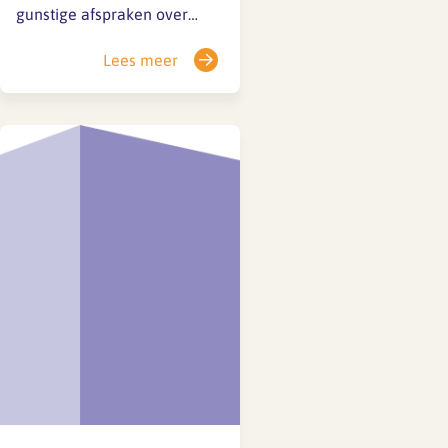
gunstige afspraken over
loondoorbetaling bij ziekte,
Lees meer
bovenop de wettelijke
regeling: Eerste ziektejaar:
100% doorbetaling van het
salaris én vakantiegeld.
Tweede ziektejaar:
minimaal 70% van het
salaris en vakantiegeld;
100% doorbetaling als de
werknemer voldoende…