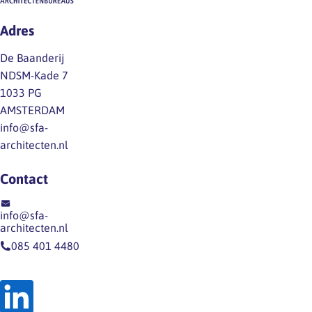
alle mogelijke arbeidsrisico’s
geïnventariseerd die zich
Adres
kunnen voordoen bij
reguliere
De Baanderij
architectenwerkzaamheden.
NDSM-Kade 7
Lees meer hierover op de
1033 PG
pagina Inlogaccount binnen
AMSTERDAM
het websitedeel…
info@sfa-
architecten.nl
Contact
info@sfa-
architecten.nl
085 401 4480