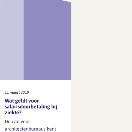
niet automatisch. Start je
mailprogramma opnieuw op
of klik op verversen of alle
mappen
verzenden/ontvangen. Het
kan ook…
11 maart 2019
Wat geldt voor
salarisdoorbetaling bij
ziekte?
De cao voor
architectenbureaus kent