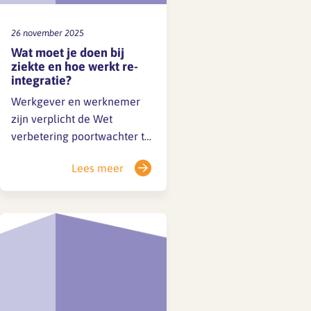
26 november 2025
Wat moet je doen bij
ziekte en hoe werkt re-
integratie?
Werkgever en werknemer
zijn verplicht de Wet
verbetering poortwachter te
volgen. Deze wet is bedoeld
Lees meer
om langdurig verzuim te
voorkomen en om zieke
werknemers zo snel
mogelijk, op een
verantwoorde manier, weer
aan het werk te krijgen. Dit
heet re-integratie. …