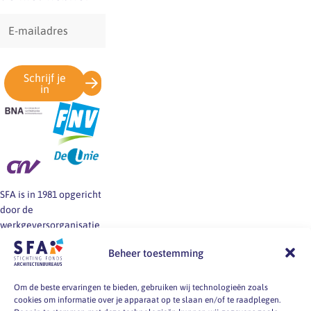
E-
mailadres
Schrijf je
in
SFA is in 1981 opgericht
door de
werkgeversorganisatie
BNA en de vakbonden
Beheer toestemming
FNV, CNV en De Unie.
SFA informeert en helpt
werkgevers en
Om de beste ervaringen te bieden, gebruiken wij technologieën zoals
cookies om informatie over je apparaat op te slaan en/of te raadplegen.
werknemers van